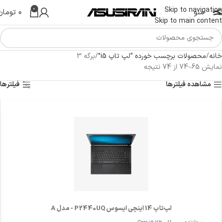
0
Skip to navigation
منو
۰
تومان
Skip to main content
خانه
محصولات برچسب خورده “لپ تاپ i5”
برگه 3
نمایش 65–74 از 74 نتیجه
مشاهده فیلترها
فیلترها
لپ‌تاپ 14 اینچی ایسوس P2440UQ - مدل A