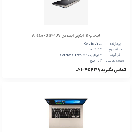
لپ‌تاپ 15 اینچی ایسوس X541UV - مدل A
پردازنده
Core i5 7200
حافظه رم
4 گیگابایت
گرافیک
2 گیگابایت GeForce GT 920MX
صفحه‌نمایش
15.6 اینچ
تماس بگیرید ۴۵۶۳۹-۰۲۱