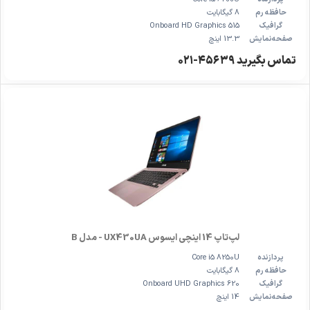
حافظه رم
8 گیگابایت
گرافیک
Onboard HD Graphics 515
صفحه‌نمایش
13.3 اینچ
تماس بگیرید ۴۵۶۳۹-۰۲۱
لپ‌تاپ 14 اینچی ایسوس UX430UA - مدل B
پردازنده
Core i5 8250U
حافظه رم
8 گیگابایت
گرافیک
Onboard UHD Graphics 620
صفحه‌نمایش
14 اینچ