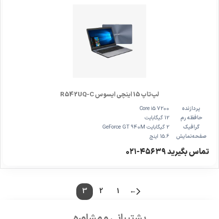
لپ‌تاپ 15 اینچی ایسوس R542UQ-C
پردازنده
Core i5 7200
حافظه رم
12 گیگابایت
گرافیک
2 گیگابایت GeForce GT 940M
صفحه‌نمایش
15.6 اینچ
تماس بگیرید ۴۵۶۳۹-۰۲۱
3
2
1
←
پشتیبانی و مشاوره