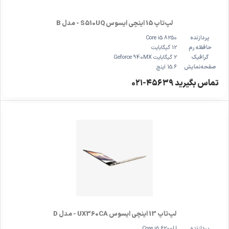
لپ‌تاپ 15 اینچی ایسوس S510UQ - مدل B
پردازنده
Core i5 8250
حافظه رم
12 گیگابایت
گرافیک
2 گیگابایت Geforce 940MX
صفحه‌نمایش
15.6 اینچ
تماس بگیرید ۴۵۶۳۹-۰۲۱
لپ‌تاپ 13 اینچی ایسوس UX360CA - مدل D
پردازنده
Core i5 6200U