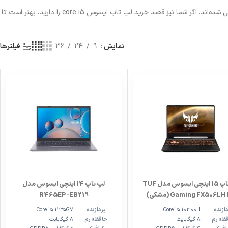
هر کدام از سری‌های ایسوس ویژگی‌های خاص خود را دارند و برای انجام تسک‌های به‌خصوصی طراحی شده‌اند. اگر شما نیز قصد خرید لپ تاپ ایسوس core i5 را دارید، بهتر است تا
نمایش
9
24
36
فیلترها
لپ تاپ 15 اینچی ایسوس مدل TUF
لپ تاپ 14 اینچی ایسوس مدل
Gaming FX506LH (مشکی)
R465EP-EB219
ازنده
Core i5 10300H
پردازنده
Core i5 1135G7
ظه رم
8 گیگابایت
حافظه رم
8 گیگابایت