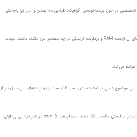
بسیاری از تسک‌های تخصصی در حوزه برنامه‌نویسی، گرافیک، طراحی سه بعدی و … را نیز به‌راحتی
بسته به این‌که لپ‌تاپ در کدام‌یک از سری‌های تولیدشده توسط این شرکت قرار گرفته و سایر بخش‌های آن ازجمله RAM و پردازنده گرافیکی در چه سطحی قرار داشته باشند، قیمت
بله؛ برای مثال نسل 14 پردازنده core i5، نسبت به نسل 12 از سرعت 1.88 برابری برخوردار است. البته این موضوع دلیلی بر ضعیف‌بودن نسل 12 نیست و پردازنده‌های این نسل نیز از
بله؛ لپ‌تاپ‌های ایسوس core i5 به‌گونه‌ای طراحی و ساخته شده‌اند که مجموعه‌ای از ویژگی‌های موردنیاز را با قیمتی مناسب ارائه دهند. لپ‌تاپ‌های core i5 در کنار توانایی پردازش