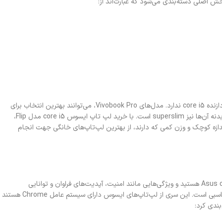
از بین هر کدام از زیردسته‌هایی که عنوان شدند، فقط Vivobook Slate است که هیچ محصولی با پردازنده core i5 ندارد. مدل‌های Vivobook Pro، می‌توانند بهترین انتخاب برای
طراحان گرافیک باشند. مدل‌های Vivobook S، ازلحاظ پرفورمنس در سطحی بالا قرار گرفته و طراحی بدنه آن‌ها نیز superslim است. با خرید لپ تاپ ایسوس core i5 مدل Flip،
پ – تبلت) به‌صورت هم‌زمان استفاده کرد. مدل‌های Go نیز به‌خاطر اندازه کوچک و وزن کمی که دارند، از بهترین لپ‌‌تاپ‌های خانگی جهت انجام
یکی از جالب‌ترین سری‌های ایسوس، سری Chromebook است. اگر به‌دنبال لپ تاپ ایسوس Asus core i5 هستید و ویژگی‌هایی مانند امنیت، آپدیت‌های فراوان و توانایی
محاسباتی بالا برای‌تان اهمیت دارد، خرید لپ تاپ ایسوس core i5 سری Chromebook، انتخاب مناسبی است. این سری از لپ‌تاپ‌های ایسوس دارای سیستم‌ عامل Chrome هستند
ندی کرد: