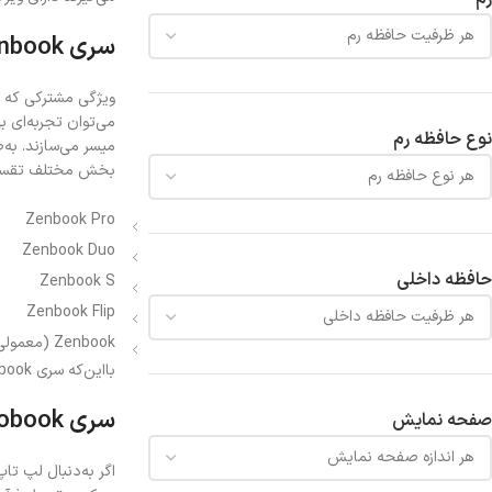
سری Zenbook
ویژگی مشترکی که 
نوع حافظه رم
بخش مختلف تقسیم
Zenbook Pro
Zenbook Duo
حافظه داخلی
Zenbook S
Zenbook Flip
Zenbook (معمولی)
بااین‌که سری Zenbook گستردگی زیادی دارد، اما لپ تاپ ایسوس Asus core i5 به مدل Zenbook معمولی محدود می‌شود.
سری Vivobook
صفحه نمایش
اگر به‌دنبال لپ تاپ Asus core i5 هستید، 