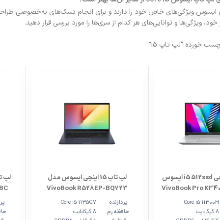
د، ویژگی‌ها و توانایی‌های هر کدام از سری‌ها را مورد بررسی قرار دهید.
ب خورده “لپ تاپ i5”
لپ تاپ 14 اینچی i5 512ssd ایسوس
لپ تاپ 15 اینچی ایسوس مدل
VivoBook R528EP-BQ723
 BC
Core i5 11300H
پردازنده
Core i5 1135G7
پرد
8 گیگابایت
حافظه رم
8 گیگابایت
حاف