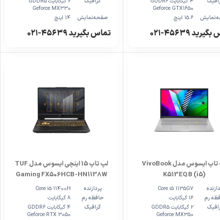
افیک
4 گیگابایت GDDR6
گرافیک
2 گیگابایت GDDR5
Geforce MX330
Geforce GTX1650
‌نمایش
15.6 اینچ
صفحه‌نمایش
14 اینچ
یرید ۴۵۶۳۹-۰۲۱
تماس بگیرید ۴۵۶۳۹-۰۲۱
لپ تاپ ایسوس مدل VivoBook
لپ تاپ 15 اینچی ایسوس مدل TUF
Gaming FX506HCB-HN1138W
K513EQ B (i5)
ازنده
Core i5 1135G7
پردازنده
Core i5 11400H
ظه رم
16 گیگابایت
حافظه رم
8 گیگابایت
افیک
2 گیگابایت GDDR5
گرافیک
4 گیگابایت GDDR6
Geforce RTX 3050
Geforce MX350