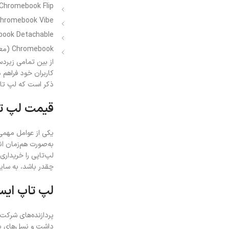
Chromebook Flip
hromebook Vibe
ook Detachable
Chromebook (معمولی)
ذکر است که لپ تاپ‌های Vibe از تکنولوژی Wi-Fi 6 نیز استفاده می‌کنند و قابلیت ارسال و دریافت اط
قیمت لپ تاپ ایسوس Core i5 
یکی از عوامل مهمی 
به‌صورت هم‌زمان انج
چقدر باشد، به سای
لپ تاپ ایسوس re i5