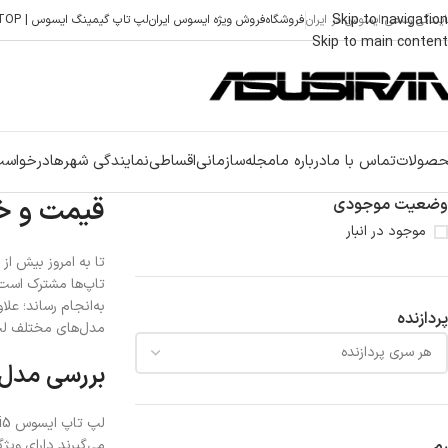
Skip to navigation
ایندگی رسمی ایسوس در ایران
فروشگاه
فروش ویژه ایسوس ایران
لپ تاپ گیمینگ ایسوس | ASUS GAMING LAPTOP
Skip to main content
صولات
تماس با ما
درباره ما
مجله
سازمانی
اقساطی
نمایندگی شهرها
درخواست
قیمت و خرید 
وضعیت موجودی
موجود در انبار
تاپ‌ها مشترک است،
به‌انجام رساند؛ عل
پردازنده
مدل‌های مختلف لپ تاپ ایسوس core i5 و ویژگی‌های آن‌ها خواهیم پرداخت تا اگر شما ن
بررسی مدل‌ها
رم
می‌گیرند دارای ویژگی‌ها