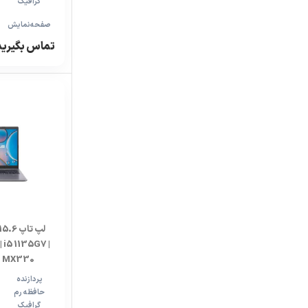
گرافیک
صفحه‌نمایش
تماس بگیرید ۴۵۶۳۹-۱
 i5 1135G7 |
 | MX330
پردازنده
حافظه رم
گرافیک