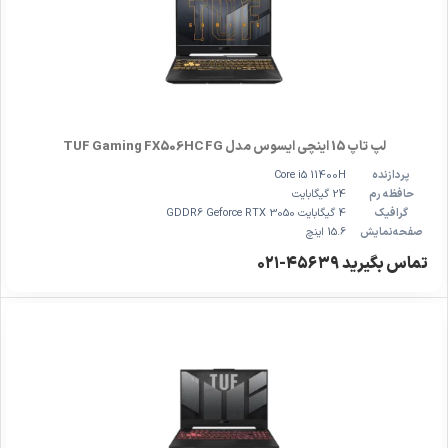
لپ تاپ 15 اینچی ایسوس مدل TUF Gaming FX506HC FG
پردازنده
Core i5 11400H
حافظه رم
24 گیگابایت
گرافیک
4 گیگابایت GDDR6 Geforce RTX 3050
صفحه‌نمایش
15.6 اینچ
تماس بگیرید ۴۵۶۳۹-۰۲۱