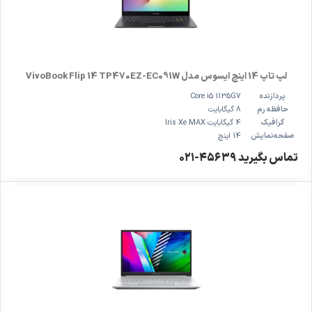
لپ تاپ 14 اینچ ایسوس مدل VivoBook Flip 14 TP470EZ-EC091W
پردازنده
Core i5 1135G7
حافظه رم
8 گیگابایت
گرافیک
4 گیگابایت Iris Xe MAX
صفحه‌نمایش
14 اینچ
تماس بگیرید ۴۵۶۳۹-۰۲۱