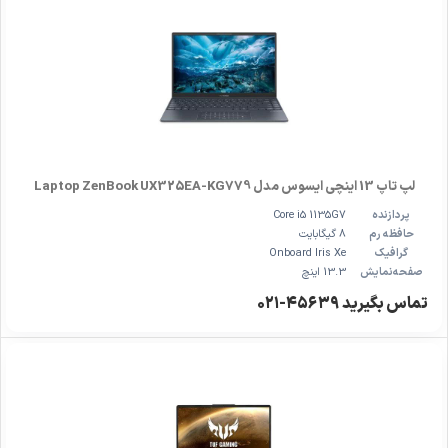
لپ تاپ 13 اینچی ایسوس مدل Laptop ZenBook UX325EA-KG779
پردازنده
Core i5 1135G7
حافظه رم
8 گیگابایت
گرافیک
Onboard Iris Xe
صفحه‌نمایش
13.3 اینچ
تماس بگیرید ۴۵۶۳۹-۰۲۱