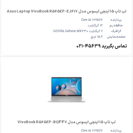
لپ تاپ 15 اینچی ایسوس مدل Asus Laptop VivoBook R565EP-EJ617
پردازنده
Core i5 1135G7
حافظه رم
16 گیگابایت
گرافیک
2 گیگابایت GDDR5 Geforce MX330
صفحه‌نمایش
15.6 اینچ
تماس بگیرید ۴۵۶۳۹-۰۲۱
لپ تاپ 15 اینچی ایسوس مدل VivoBook R565EP-BQ447
پردازنده
Core i5 1135G7