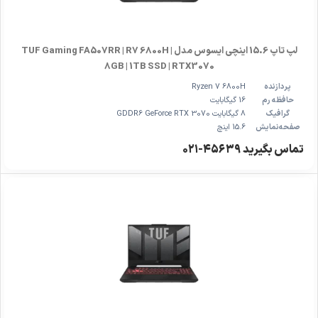
لپ تاپ 15.6 اینچی ایسوس مدل TUF Gaming FA507RR | R7 6800H |
8GB | 1TB SSD | RTX3070
پردازنده
Ryzen 7 6800H
حافظه رم
16 گیگابایت
گرافیک
8 گیگابایت GDDR6 GeForce RTX 3070
صفحه‌نمایش
15.6 اینچ
تماس بگیرید ۴۵۶۳۹-۰۲۱