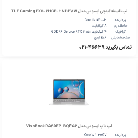
لپ تاپ 15 اینچی ایسوس مدل TUF Gaming FX506HCB-HN1138W
پردازنده
Core i5 11400H
حافظه رم
8 گیگابایت
گرافیک
4 گیگابایت GDDR6 Geforce RTX 3050
صفحه‌نمایش
15.6 اینچ
تماس بگیرید ۴۵۶۳۹-۰۲۱
لپ تاپ ایسوس مدل VivoBook R565EP-BQ456
پردازنده
Core i5 1135G7