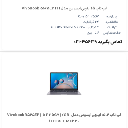
لپ تاپ 15 اینچی ایسوس مدل VivoBook R565EP FH
پردازنده
Core i5 1135G7
حافظه رم
24 گیگابایت
گرافیک
2 گیگابایت GDDR5 Geforce MX330
صفحه‌نمایش
15.6 اینچ
تماس بگیرید ۴۵۶۳۹-۰۲۱
لپ تاپ 15.6 اینچی ایسوس مدل Vivobook R565EP | i5 1135G7 | 2GB |
1TB SSD | MX330