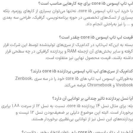
لپ تاپ ایسوس core i5 برای چه کارهایی مناسب است؟
با خرید لپ تاپ ایسوس core i5، نه‌تنها می‌توان بسیاری از کارهای روزمره، بلکه
بسیاری از تسک‌های تخصصی در حوزه برنامه‌نویسی، گرافیک، طراحی سه بعدی
و … را نیز به‌راحتی انجام داد.
قیمت لپ تاپ ایسوس core i5 چقدر است؟
بسته به این‌که لپ‌تاپ در کدام‌یک از سری‌های تولیدشده توسط این شرکت قرار
گرفته و سایر بخش‌های آن ازجمله RAM و پردازنده گرافیکی در چه سطحی قرار
داشته باشند، قیمت محصول نهایی نیز متفاوت است.
کدام‌یک از سری‌های لپ تاپ ایسوس پردازنده core i5 دارند؟
به‌طورکلی، ایسوس لپ تاپ های core i5 خود را در سه سری Zenbook،
Vivobook و Chromebook عرضه می‌کند.
آیا نسل پردازنده تاثیر چندانی بر توانایی آن دارد؟
بله؛ برای مثال نسل 14 پردازنده core i5، نسبت به نسل 12 از سرعت 1.88 برابری
برخوردار است. البته این موضوع دلیلی بر ضعیف‌بودن نسل 12 نیست و
پردازنده‌های این نسل نیز از توانایی بی‌نظیری برخوردار هستند.
آیا خرید لپ تاپ ایسوس core i5 را می‌توان انتخاب خوبی دانست؟