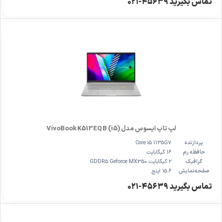
تماس بگیرید ۴۵۶۳۹-۰۲۱
لپ تاپ ایسوس مدل VivoBook K513EQ B (i5)
پردازنده
Core i5 1135G7
حافظه رم
16 گیگابایت
گرافیک
2 گیگابایت GDDR5 Geforce MX350
صفحه‌نمایش
15.6 اینچ
تماس بگیرید ۴۵۶۳۹-۰۲۱