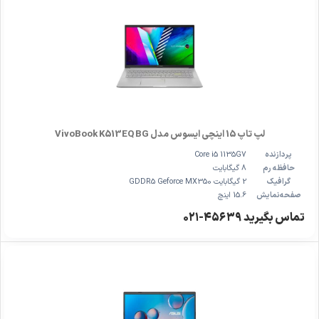
لپ تاپ 15 اینچی ایسوس مدل VivoBook K513EQ BG
پردازنده
Core i5 1135G7
حافظه رم
8 گیگابایت
گرافیک
2 گیگابایت GDDR5 Geforce MX350
صفحه‌نمایش
15.6 اینچ
تماس بگیرید ۴۵۶۳۹-۰۲۱