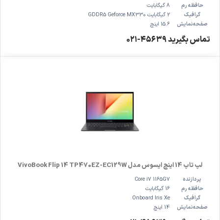
حافظه رم
8 گیگابایت
گرافیک
2 گیگابایت GDDR5 Geforce MX330
صفحه‌نمایش
15.6 اینچ
تماس بگیرید ۴۵۶۳۹-۰۲۱
لپ تاپ 14 اینچ ایسوس مدل VivoBook Flip 14 TP470EZ-EC129W
پردازنده
Core i7 1165G7
حافظه رم
16 گیگابایت
گرافیک
Onboard Iris Xe
صفحه‌نمایش
14 اینچ