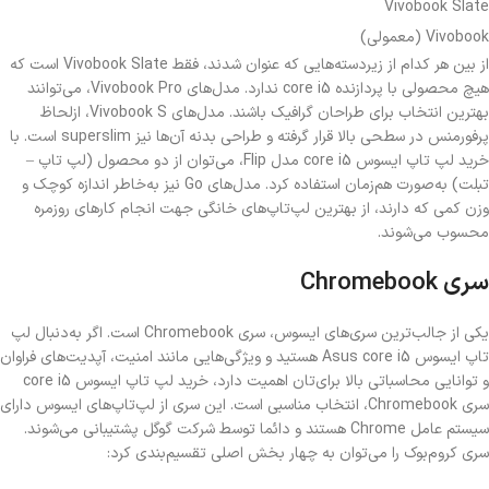
Vivobook Slate
Vivobook (معمولی)
از بین هر کدام از زیردسته‌هایی که عنوان شدند، فقط Vivobook Slate است که
هیچ محصولی با پردازنده core i5 ندارد. مدل‌های Vivobook Pro، می‌توانند
بهترین انتخاب برای طراحان گرافیک باشند. مدل‌های Vivobook S، ازلحاظ
پرفورمنس در سطحی بالا قرار گرفته و طراحی بدنه آن‌ها نیز superslim است. با
خرید لپ تاپ ایسوس core i5 مدل Flip، می‌توان از دو محصول (لپ تاپ –
تبلت) به‌صورت هم‌زمان استفاده کرد. مدل‌های Go نیز به‌خاطر اندازه کوچک و
وزن کمی که دارند، از بهترین لپ‌‌تاپ‌های خانگی جهت انجام کارهای روزمره
محسوب می‌شوند.
سری Chromebook
یکی از جالب‌ترین سری‌های ایسوس، سری Chromebook است. اگر به‌دنبال لپ
تاپ ایسوس Asus core i5 هستید و ویژگی‌هایی مانند امنیت، آپدیت‌های فراوان
و توانایی محاسباتی بالا برای‌تان اهمیت دارد، خرید لپ تاپ ایسوس core i5
سری Chromebook، انتخاب مناسبی است. این سری از لپ‌تاپ‌های ایسوس دارای
سیستم‌ عامل Chrome هستند و دائما توسط شرکت گوگل پشتیبانی می‌شوند.
سری کروم‌بوک را می‌توان به چهار بخش اصلی تقسیم‌بندی کرد: