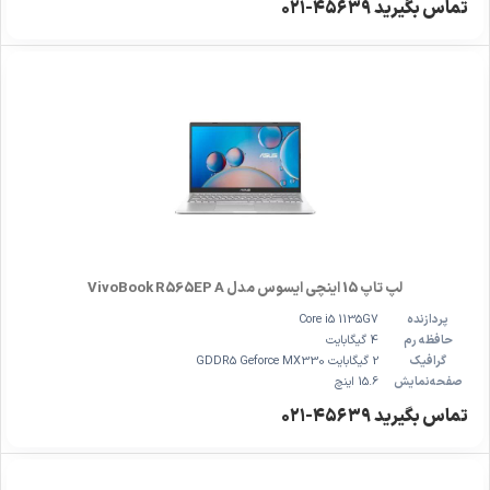
تماس بگیرید ۴۵۶۳۹-۰۲۱
لپ تاپ 15 اینچی ایسوس مدل VivoBook R565EP A
پردازنده
Core i5 1135G7
حافظه رم
4 گیگابایت
گرافیک
2 گیگابایت GDDR5 Geforce MX330
صفحه‌نمایش
15.6 اینچ
تماس بگیرید ۴۵۶۳۹-۰۲۱