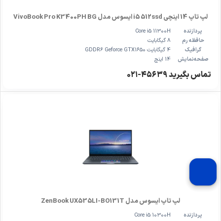
لپ تاپ 14 اینچی i5 512ssd ایسوس مدل VivoBook Pro K3400PH BG
پردازنده
Core i5 11300H
حافظه رم
8 گیگابایت
گرافیک
4 گیگابایت GDDR6 Geforce GTX1650
صفحه‌نمایش
14 اینچ
تماس بگیرید ۴۵۶۳۹-۰۲۱
لپ تاپ ایسوس مدل ZenBook UX535LI-BO131T
پردازنده
Core i5 10300H