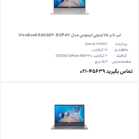
لپ تاپ 15 اینچی ایسوس مدل VivoBook R565EP-BQ457
پردازنده
Core i5 1135G7
حافظه رم
12 گیگابایت
گرافیک
2 گیگابایت GDDR5 Geforce MX330
صفحه‌نمایش
15.6 اینچ
تماس بگیرید ۴۵۶۳۹-۰۲۱