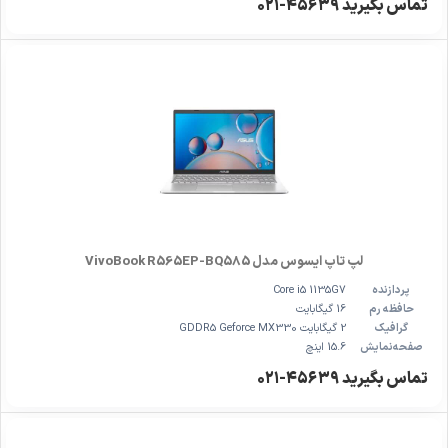
تماس بگیرید ۴۵۶۳۹-۰۲۱
لپ تاپ ایسوس مدل VivoBook R565EP-BQ585
پردازنده
Core i5 1135G7
حافظه رم
16 گیگابایت
گرافیک
2 گیگابایت GDDR5 Geforce MX330
صفحه‌نمایش
15.6 اینچ
تماس بگیرید ۴۵۶۳۹-۰۲۱