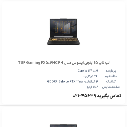
لپ تاپ 15 اینچی ایسوس مدل TUF Gaming FX506HC FH
پردازنده
Core i5 11400H
حافظه رم
24 گیگابایت
گرافیک
4 گیگابایت GDDR6 Geforce RTX 3050
صفحه‌نمایش
15.6 اینچ
تماس بگیرید ۴۵۶۳۹-۰۲۱