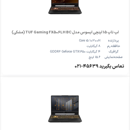
لپ تاپ 15 اینچی ایسوس مدل TUF Gaming FX506LH BC (مشکی)
پردازنده
Core i5 10300H
حافظه رم
8 گیگابایت
گرافیک
4 گیگابایت GDDR6 Geforce GTX1650
صفحه‌نمایش
15.6 اینچ
تماس بگیرید ۴۵۶۳۹-۰۲۱