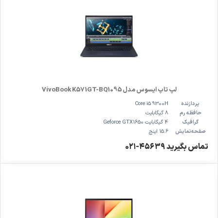
لپ‌ تاپ ایسوس مدل VivoBook K571GT-BQ1095
پردازنده
Core i5 9300H
حافظه رم
8 گیگابایت
گرافیک
4 گیگابایت Geforce GTX1650
صفحه‌نمایش
15.6 اینچ
تماس بگیرید ۴۵۶۳۹-۰۲۱