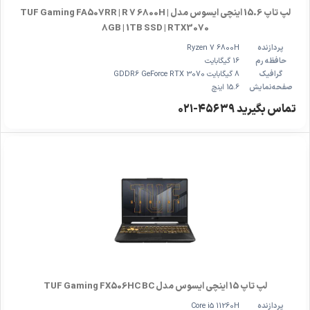
لپ تاپ 15.6 اینچی ایسوس مدل TUF Gaming FA507RR | R 7 6800H |
8GB | 1TB SSD | RTX3070
پردازنده
Ryzen 7 6800H
حافظه رم
16 گیگابایت
گرافیک
8 گیگابایت GDDR6 GeForce RTX 3070
صفحه‌نمایش
15.6 اینچ
تماس بگیرید ۴۵۶۳۹-۰۲۱
لپ تاپ 15 اینچی ایسوس مدل TUF Gaming FX506HC BC
پردازنده
Core i5 11260H