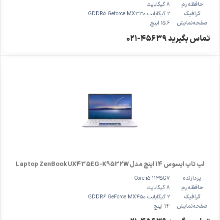
حافظه رم
8 گیگابایت
گرافیک
2 گیگابایت GDDR5 Geforce MX330
صفحه‌نمایش
15.6 اینچ
تماس بگیرید ۴۵۶۳۹-۰۲۱
لپ تاپ ایسوس 14 اینچ مدل Laptop ZenBook UX435EG-K9532W
پردازنده
Core i5 1135G7
حافظه رم
8 گیگابایت
گرافیک
2 گیگابایت GDDR6 GeForce MX450
صفحه‌نمایش
14 اینچ