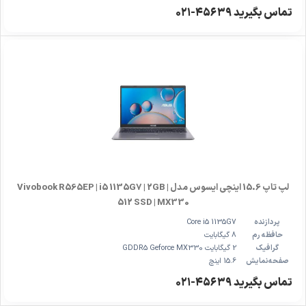
تماس بگیرید ۴۵۶۳۹-۰۲۱
لپ تاپ 15.6 اینچی ایسوس مدل Vivobook R565EP | i5 1135G7 | 2GB |
512 SSD | MX330
پردازنده
Core i5 1135G7
حافظه رم
8 گیگابایت
گرافیک
2 گیگابایت GDDR5 Geforce MX330
صفحه‌نمایش
15.6 اینچ
تماس بگیرید ۴۵۶۳۹-۰۲۱