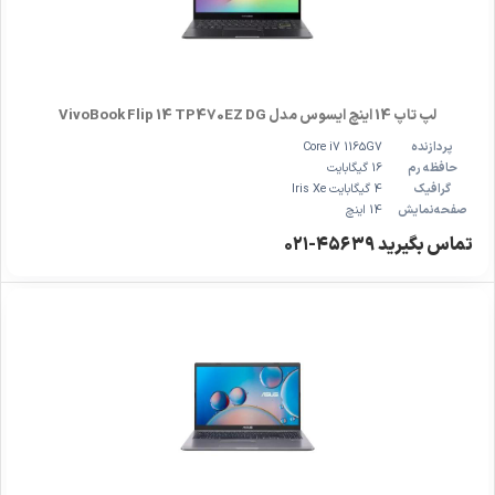
لپ تاپ 14 اینچ ایسوس مدل VivoBook Flip 14 TP470EZ DG
پردازنده
Core i7 1165G7
حافظه رم
16 گیگابایت
گرافیک
4 گیگابایت Iris Xe
صفحه‌نمایش
14 اینچ
تماس بگیرید ۴۵۶۳۹-۰۲۱