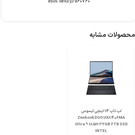
asus.land/p/a60760
محصولات مشابه
لپ تاپ 14 اینچی ایسوس
Zenbook DUO UX8406MA
Ultra 9 185H 32GB 2TB SSD
INTEL