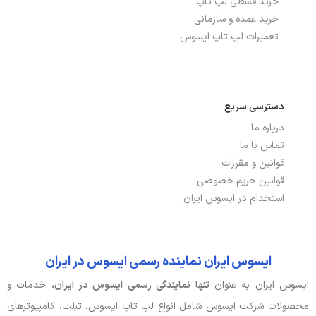
باتری، توان و خنک‌کننده
خرید قسطی لپ تاپ
خرید عمده و سازمانی
توضیحات باتری
75Wh
تعمیرات لپ تاپ ایسوس
صدا و دوربین
دسترسی سریع
جک هدفون/ میکروفون
جک 3.5 میلی متری
درباره ما
وبکم
دارد
تماس با ما
قوانین و مقررات
قوانین حریم خصوصی
ورودی، کنترل و حسگرها
استخدام در ایسوس ایران
کیبورد با نور پس زمینه
دارد
ایسوس ایران نماینده رسمی ایسوس در ایران
بدنه، طراحی و اقلام همراه
ایسوس ایران به عنوان
تنها نمایندگی رسمی ایسوس در ایران،
خدمات و
ابعاد
1.46×21.79×31.35 سانتی متر
محصولات شرکت ایسوس شامل انواع لپ تاپ ایسوس، تبلت، کامپیوترهای