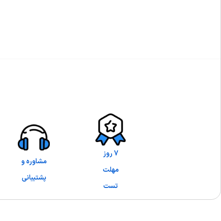
7 روز
مشاوره و
مهلت
پشتیبانی
تست