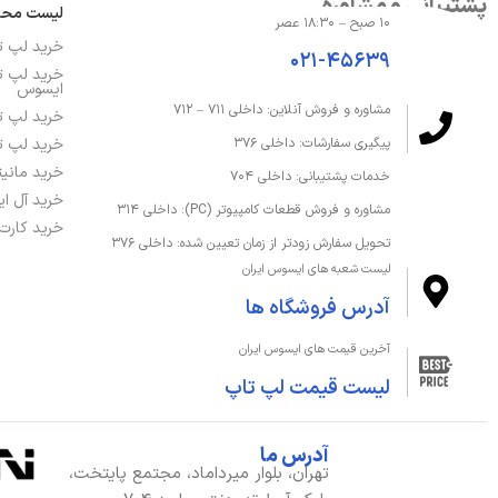
پشتیبانی و مشاوره
لیست مح
۱۰ صبح – ۱۸:۳۰ عصر
خرید لپ 
۰۲۱-۴۵۶۳۹
صفحه‌نمایش و تصویر
خرید لپ ت
ایسوس
مشاوره و فروش آنلاین: داخلی ۷۱۱ – ۷۱۲
اندازه صفحه نمایش
14 اینچ
خرید لپ ت
خرید لپ ت
پیگیری سفارشات: داخلی ۳۷۶
دقت صفحه نمایش
2880x1800
خرید مانی
خدمات پشتیبانی: داخلی ۷۰۴
خرید آل ا
مشاوره و فروش قطعات کامپیوتر (PC): داخلی ۳۱۴
صفحه نمایش لمسی
خیر
خرید کارت
تحویل سفارش زودتر از زمان تعیین شده: داخلی ۳۷۶
لیست شعبه های ایسوس ایران
صفحه نمایش مات
خیر
آدرس فروشگاه ها
نرخ بروزرسانی
120Hz
آخرین قیمت های ایسوس ایران
لیست قیمت لپ تاپ
نمایشگر اضافی
ندارد
نوع صفحه نمایش
OLED
آدرس ما
تهران، بلوار میرداماد، مجتمع پایتخت،