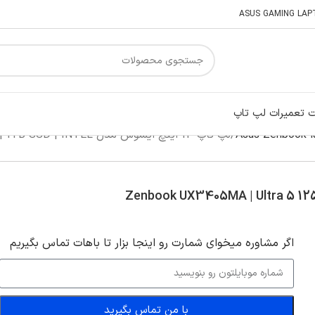
 تعمیرات لپ تاپ
لپ تاپ 14 اینچ ایسوس مدل Zenbook UX3405MA | Ultra 5 125H | 16GB | 1TB SSD | INTEL
اگر‌ مشاوره میخوای شمارت رو اینجا بزار تا باهات تماس بگیریم
با من تماس بگیرید