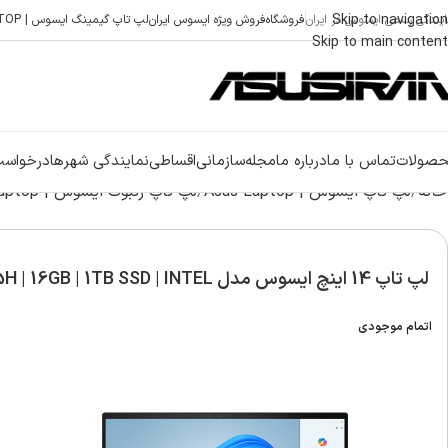
Skip to navigation
ایندگی رسمی ایسوس در ایران
فروشگاه
فروش ویژه ایسوس ایران
لپ تاپ گیمینگ ایسوس | ASUS GAMING LAPTOP
Skip to main content
صولات
تماس با ما
درباره ما
مجله
سازمانی
اقساطی
نمایندگی شهرها
درخواست
خانه
لپ تاپ ایسوس | Asus Laptop
لپ تاپ زنبوک ایسوس | Asus Zenbook laptop
لپ تاپ 14 اینچ ایسوس مدل Zenbook UX3405MA | Ultra 5 125H | 16GB | 1TB SSD | INTEL
اتمام موجودی