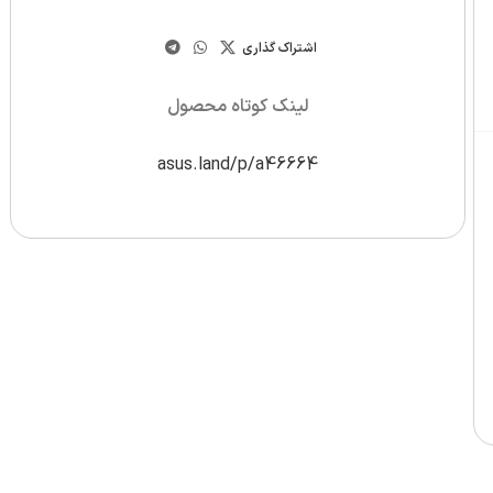
اشتراک گذاری
لینک کوتاه محصول
asus.land/p/a46664