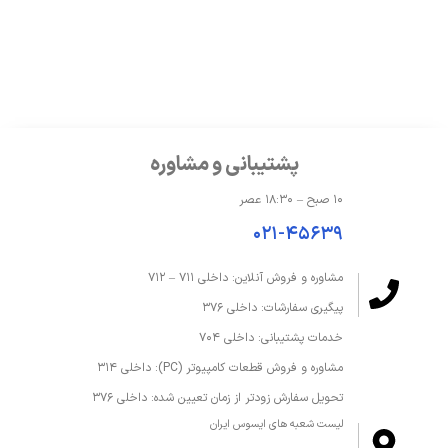
سازنده پردازنده گرافیکی
intel
مدل پردازنده گرافیکی
UHD Graphics
حافظه و ذخیره‌سازی
پشتیبانی و مشاوره
درایو نوری
ندارد
۱۰ صبح – ۱۸:۳۰ عصر
ظرفیت حافظه داخلی
1 ترابایت
۰۲۱-۴۵۶۳۹
ظرفیت حافظه رم
4 گیگابایت
مشاوره و فروش آنلاین: داخلی ۷۱۱ – ۷۱۲
پیگیری سفارشات: داخلی ۳۷۶
قابلیت ارتقا رم
تا 16 گیگابایت
خدمات پشتیبانی: داخلی ۷۰۴
نوع SSD
M.2 NVMe PCIe 3.0 SSD
مشاوره و فروش قطعات کامپیوتر (PC): داخلی ۳۱۴
تحویل سفارش زودتر از زمان تعیین شده: داخلی ۳۷۶
نوع حافظه داخلی
SSD
لیست شعبه های ایسوس ایران