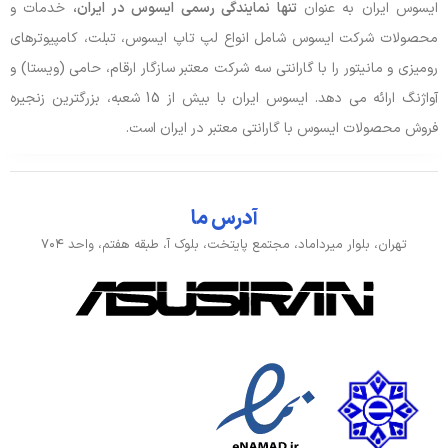
ایسوس ایران به عنوان
تنها نمایندگی رسمی ایسوس در ایران،
خدمات و
باتری، توان و خنک‌کننده
محصولات شرکت ایسوس شامل انواع لپ تاپ ایسوس، تبلت، کامپیوترهای
آداپتور باتری
1.75A, 19V, 33W
رومیزی و مانیتور را با گارانتی سه شرکت معتبر سازگار ارقام، حامی (ویستا) و
آواژنگ ارائه می دهد. ایسوس ایران با بیش از 15 شعبه، بزرگترین زنجیره
توضیحات باتری
37Wh
فروش محصولات ایسوس با گارانتی معتبر در ایران است.
نوع باتری
2 سلولی
آدرس ما
صدا و دوربین
تهران، بلوار میرداماد، مجتمع پایتخت، بلوک آ، طبقه هفتم، واحد ۷۰۴
اسپیکر
دارد
جک هدفون/ میکروفون
جک 3.5 میلی متری
وبکم
720p
ورودی، کنترل و حسگرها