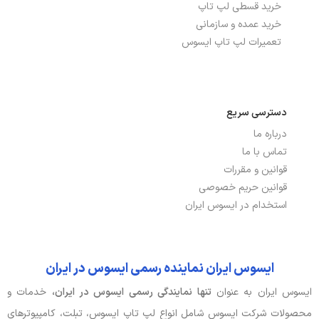
خرید قسطی لپ تاپ
تعداد پورت USB 2.0
1, Type-A (data speed up to
خرید عمده و سازمانی
480Mbps)
تعمیرات لپ تاپ ایسوس
تعداد پورت USB 3.2
2 عدد, Gen 1 Type-A (data speed up to
5Gbps)
توضیحات شبکه بی سیم
Wi-Fi 5(802.11ax) (Dual band) 2*2
دسترسی سریع
WI-FI
درباره ما
تماس با ما
شبکه بی سیم WI-FI
دارد
قوانین و مقررات
نسخه بلوتوث
5.3
قوانین حریم خصوصی
استخدام در ایسوس ایران
پورت HDMI
دارد, v1.4
پورت USB TYPE-C
دارد, Gen 1 Type-C with support for
ایسوس ایران نماینده رسمی ایسوس در ایران
power delivery (data speed up to
5Gbps)
ایسوس ایران به عنوان
تنها نمایندگی رسمی ایسوس در ایران،
خدمات و
محصولات شرکت ایسوس شامل انواع لپ تاپ ایسوس، تبلت، کامپیوترهای