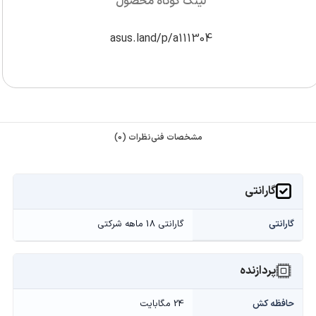
لینک کوتاه محصول
asus.land/p/a111304
مشخصات فنی
نظرات (0)
گارانتی
گارانتی
گارانتی 18 ماهه شرکتی
پردازنده
حافظه کش
24 مگابایت