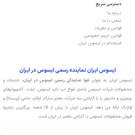
دسترسی سریع
نسخه بلوتوث
5.1
درباره ما
تماس با ما
پورت HDMI
دارد
قوانین و مقررات
پورت USB TYPE-C
دارد
قوانین حریم خصوصی
استخدام در ایسوس ایران
باتری، توان و خنک‌کننده
ایسوس ایران نماینده رسمی ایسوس در ایران
آداپتور باتری
2.37A, 45W
ایسوس ایران به عنوان
تنها نمایندگی رسمی ایسوس در ایران،
خدمات و
توضیحات باتری
42Wh
محصولات شرکت ایسوس شامل انواع لپ تاپ ایسوس، تبلت، کامپیوترهای
نوع باتری
3 سلولی
رومیزی و مانیتور را با گارانتی سه شرکت معتبر سازگار ارقام، حامی (ویستا) و
آواژنگ ارائه می دهد. ایسوس ایران با بیش از 15 شعبه، بزرگترین زنجیره
فروش محصولات ایسوس با گارانتی معتبر در ایران است.
صدا و دوربین
اسپیکر
دارد