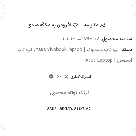
مقایسه
افزودن به علاقه مندی
شناسه محصول:
101016100279E-u7
دسته:
لپ تاپ ویووبوک | Asus vivobook laptop
,
لپ تاپ
ایسوس | Asus Laptop
اشتراک گذاری
لینک کوتاه محصول
asus.land/p/a116286