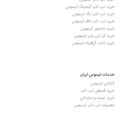
صفحه نمایش مات
بله
خرید لپ تاپ گیمینگ ایسوس
خرید لپ تاپ راگ ایسوس
نرخ بروزرسانی
60Hz
خرید لپ تاپ تاف ایسوس
خرید مانیتور ایسوس
نوع صفحه نمایش
TN
خرید آل این وان ایسوس
خرید کارت گرافیک ایسوس
درگاه‌ها، ارتباطات و شبکه
بلوتوث
دارد
خدمات ایسوس ایران
تعداد پورت USB 2.0
1
گارانتی ایسوس
خرید قسطی لپ تاپ
تعداد پورت USB 3.2
2
خرید عمده و سازمانی
توضیحات شبکه بی سیم
Wi-Fi 5(802.11ac) (Dual band) 1*1
تعمیرات لپ تاپ ایسوس
WI-FI
شبکه بی سیم WI-FI
دارد