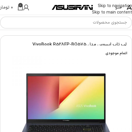
0
Skip to navigation
منو
۰
تومان
Skip to main content
س | Asus Laptop
لپ تاپ ویووبوک | Asus vivobook laptop
لپ تاپ ایسوس مدل VivoBook R528EP-BQ575
اتمام موجودی