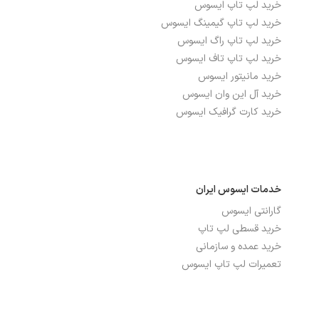
نوع صفحه نمایش
wide view thecnology 178
خرید لپ تاپ ایسوس
خرید لپ تاپ گیمینگ ایسوس
خرید لپ تاپ راگ ایسوس
درگاه‌ها، ارتباطات و شبکه
خرید لپ تاپ تاف ایسوس
خرید مانیتور ایسوس
بلوتوث
دارد
خرید آل این وان ایسوس
خرید کارت گرافیک ایسوس
تعداد پورت USB 2.0
2
تعداد پورت USB 3.2
1
شبکه بی سیم WI-FI
دارد
خدمات ایسوس ایران
گارانتی ایسوس
پورت HDMI
دارد
خرید قسطی لپ تاپ
پورت USB TYPE-C
دارد
خرید عمده و سازمانی
تعمیرات لپ تاپ ایسوس
پورت شبکه ETHERNET
ندارد