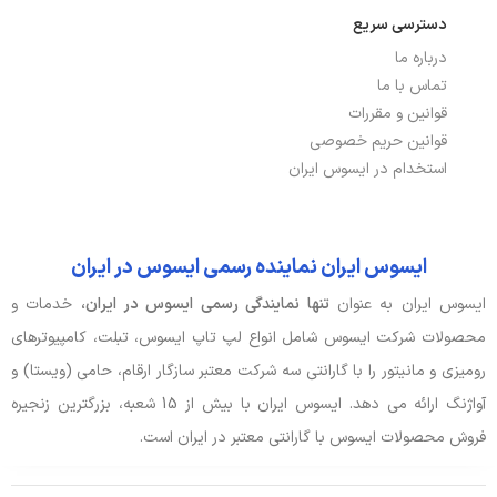
باتری، توان و خنک‌کننده
دسترسی سریع
درباره ما
توضیحات باتری
42Wh
تماس با ما
نوع باتری
3 سلولی
قوانین و مقررات
قوانین حریم خصوصی
استخدام در ایسوس ایران
صدا و دوربین
اسپیکر
دارد
ایسوس ایران نماینده رسمی ایسوس در ایران
جک هدفون/ میکروفون
دارد
ایسوس ایران به عنوان
تنها نمایندگی رسمی ایسوس در ایران،
خدمات و
محصولات شرکت ایسوس شامل انواع لپ تاپ ایسوس، تبلت، کامپیوترهای
وبکم
دارد
رومیزی و مانیتور را با گارانتی سه شرکت معتبر سازگار ارقام، حامی (ویستا) و
آواژنگ ارائه می دهد. ایسوس ایران با بیش از 15 شعبه، بزرگترین زنجیره
ورودی، کنترل و حسگرها
فروش محصولات ایسوس با گارانتی معتبر در ایران است.
کیبورد با نور پس زمینه
دارد