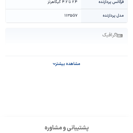
فرکانس پردازنده
2.4 تا 4.2 گیگاهرتز
مدل پردازنده
1135G7
گرافیک
حافظه گرافیکی
2 گیگابایت GDDR5
سازنده پردازنده گرافیکی
NVIDIA
مشاهده بیشتر
مدل پردازنده گرافیکی
Geforce MX330
حافظه و ذخیره‌سازی
درایو نوری
ندارد
ظرفیت حافظه داخلی
1TB HDD + 256GB SSD
پشتیبانی و مشاوره