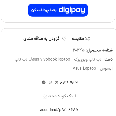
مقایسه
افزودن به علاقه مندی
شناسه محصول:
120245
دسته:
لپ تاپ ویووبوک | Asus vivobook laptop
,
لپ تاپ
ایسوس | Asus Laptop
اشتراک گذاری
لینک کوتاه محصول
asus.land/p/a36685