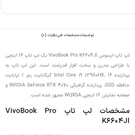
توضیحات
مشخصات فنی
نظرات (0)
لپ تاپ ایسوس VivoBook Pro K6604JI یک لپ تاپ 16 اینچی
با طراحی مدرن و سخت افزار قدرتمند است. این لپ تاپ به
پردازنده Intel Core i9 13980HX، 16 گیگابایت رم، 1 ترابایت
حافظه SSD، پردازنده گرافیکی NVIDIA GeForce RTX 4070 و
صفحه نمایش 16 اینچی WQXGA مجهز شده است.
مشخصات لپ تاپ VivoBook Pro
K6604JI