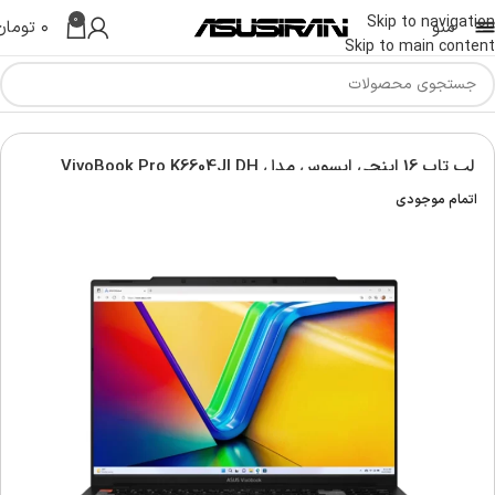
0
Skip to navigation
منو
۰
تومان
Skip to main content
س | Asus Laptop
لپ تاپ ویووبوک | Asus vivobook laptop
لپ تاپ 16 اینچی ایسوس مدل VivoBook Pro K6604JI DH
اتمام موجودی