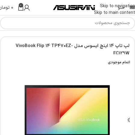
0
Skip to navigation
منو
۰
تومان
Skip to main content
س | Asus Laptop
لپ تاپ ویووبوک | Asus vivobook laptop
لپ تاپ 14 اینچ ایسوس مدل VivoBook Flip 14 TP470EZ-
EC129W
اتمام موجودی