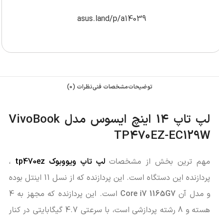
asus.land/p/a14039
توضیحات
مشخصات فنی
نظرات (0)
لپ تاپ 14 اینچ ایسوس مدل VivoBook
TP470EZ-EC129W
مهم ترین بخش از مشخصات
لپ تاپ ویووبوک tp470ez
،
پردازنده این دستگاه است. این پردازنده که از نسل 11 اینتل بوده
و مدل آن
Core i7 1165G7
است. این پردازنده که مجهز به 4
هسته و 8 رشته پردازشی است، با سرعتی 4.7 گیگابایتی در کنار