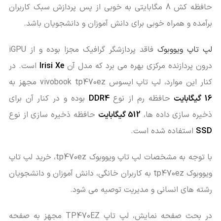
حافظه کش 8 مگابایتی به خوبی از پس پردازش سبک کاربران
برآمده و همراه خوبی برای دانش آموزان و دانشجویان باشد.
لپ تاپ ویووبوک
فاقد پردازشگر گرافیک مجزا بوده و از iGPU
درون پردازنده مرکزی بهره می برد که مدل آن
Irisi Xe
است. در
کنار این موارد، لپ تاپ ایسوس vivobook tp470ez مجهز به
16 گیگابایت
حافظه رم از نوع
DDR4
بوده و در کنار آن برای
ذخیره سازی داده ها،
512 گیگابایت
حافظه ذخیره سازی از نوع
SSD
استفاده شده است.
با توجه به مشخصات لپ تاپ ویووبوک tp470ez، خرید لپ تاپ
ویووبوک tp470ez به کاربران خانگی، دانش آموزان و دانشجویان
رشته های انسانی و مدیریت توصیه می شود.
در بحث صفحه نمایش، لپ تاپ TP470EZ مجهز به صفحه