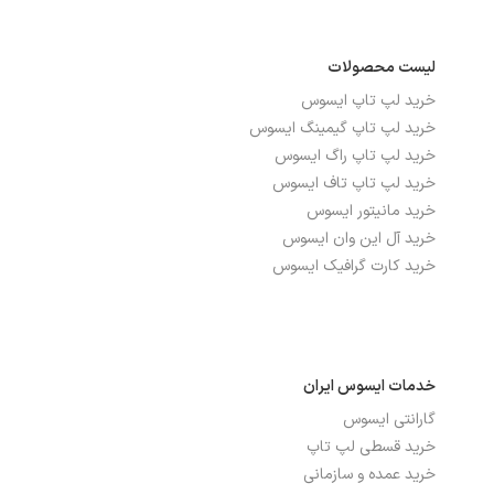
پورت HDMI
دارد
لیست محصولات
پورت USB TYPE-C
دارد
خرید لپ تاپ ایسوس
پورت شبکه ETHERNET
ندارد
خرید لپ تاپ گیمینگ ایسوس
خرید لپ تاپ راگ ایسوس
خرید لپ تاپ تاف ایسوس
باتری، توان و خنک‌کننده
خرید مانیتور ایسوس
خرید آل این وان ایسوس
توضیحات باتری
70Wh
خرید کارت گرافیک ایسوس
صدا و دوربین
جک هدفون/ میکروفون
دارد
خدمات ایسوس ایران
گارانتی ایسوس
بدنه، طراحی و اقلام همراه
خرید قسطی لپ تاپ
خرید عمده و سازمانی