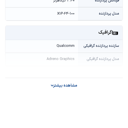
فرکانس پردازنده
3.40 گیگاهرتز
مدل پردازنده
X1P-64-100
گرافیک
سازنده پردازنده گرافیکی
Qualcomm
مدل پردازنده گرافیکی
Adreno Graphics
حافظه و ذخیره‌سازی
مشاهده بیشتر
ظرفیت حافظه داخلی
512 گیگابایت
ظرفیت حافظه رم
16 گیگابایت
نوع SSD
M.2 NVMe PCIe 4.0 SSD