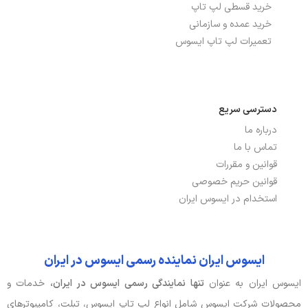
درگاه‌ها، ارتباطات و شبکه
خرید قسطی لپ تاپ
خرید عمده و سازمانی
بلوتوث
دارد
تعمیرات لپ تاپ ایسوس
تعداد پورت USB 2.0
1, Type-A (data speed up to
480Mbps)
دسترسی سریع
تعداد پورت USB 3.2
2, Gen 1 Type-A (data speed up to
درباره ما
5Gbps)
تماس با ما
توضیحات شبکه بی سیم
Wi-Fi 5(802.11ax) (Dual band) 2*2
قوانین و مقررات
WI-FI
قوانین حریم خصوصی
استخدام در ایسوس ایران
شبکه بی سیم WI-FI
دارد
نسخه بلوتوث
5.3
ایسوس ایران نماینده رسمی ایسوس در ایران
پورت HDMI
دارد
ایسوس ایران به عنوان
تنها نمایندگی رسمی ایسوس در ایران،
خدمات و
محصولات شرکت ایسوس شامل انواع لپ تاپ ایسوس، تبلت، کامپیوترهای
پورت USB TYPE-C
دارد, Gen 1 Type-C with support for