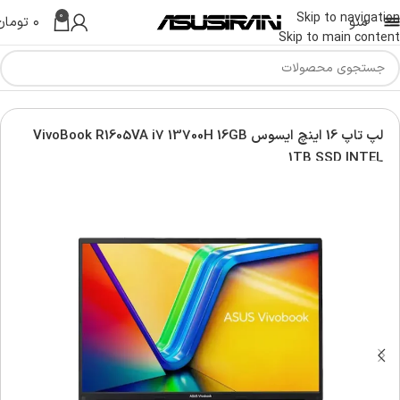
0
Skip to navigation
منو
۰
تومان
Skip to main content
س | Asus Laptop
لپ تاپ ویووبوک | Asus vivobook laptop
لپ تاپ 16 اینچ ایسوس VivoBook R1605VA i7 13700H 16GB
1TB SSD INTEL