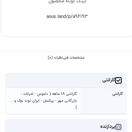
لینک کوتاه محصول
asus.land/p/a96193
مشخصات فنی
نظرات (0)
گارانتی
گارانتی
گارانتی 18 ماهه ( دلتوس - امرتات -
بازرگانی مهر - پیکسل - ایران نوت بوک و ...
)
پردازنده