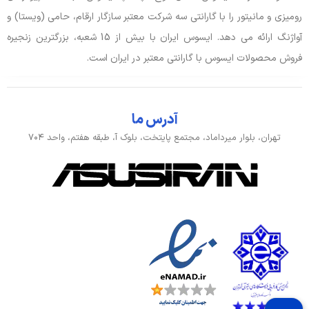
power delivery (data speed up to
رومیزی و مانیتور را با گارانتی سه شرکت معتبر سازگار ارقام، حامی (ویستا) و
5Gbps)
آواژنگ ارائه می دهد. ایسوس ایران با بیش از 15 شعبه، بزرگترین زنجیره
فروش محصولات ایسوس با گارانتی معتبر در ایران است.
باتری، توان و خنک‌کننده
آداپتور باتری
19V, 2.37A, 45W
آدرس ما
تهران، بلوار میرداماد، مجتمع پایتخت، بلوک آ، طبقه هفتم، واحد ۷۰۴
توضیحات باتری
42Wh
نوع باتری
3 سلولی
صدا و دوربین
اسپیکر
بلندگوهای داخلی Sonic Master, دارد
جک هدفون/ میکروفون
جک 3.5 میلی متری