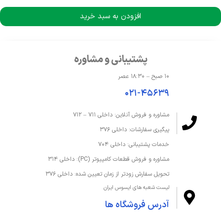
مدل پردازنده گرافیکی
Iris Xe
افزودن به سبد خرید
حافظه و ذخیره‌سازی
پشتیبانی و مشاوره
ظرفیت حافظه داخلی
1 ترابایت
۱۰ صبح – ۱۸:۳۰ عصر
ظرفیت حافظه رم
16 گیگابایت
۰۲۱-۴۵۶۳۹
فرکانس رم
3200
مشاوره و فروش آنلاین: داخلی ۷۱۱ – ۷۱۲
پیگیری سفارشات: داخلی ۳۷۶
قابلیت ارتقا رم
تا 40 گیگابایت
خدمات پشتیبانی: داخلی ۷۰۴
نوع SSD
M.2 NVMe PCIe 3.0 SSD
مشاوره و فروش قطعات کامپیوتر (PC): داخلی ۳۱۴
تحویل سفارش زودتر از زمان تعیین شده: داخلی ۳۷۶
نوع حافظه داخلی
SSD
لیست شعبه های ایسوس ایران
نوع حافظه رم
DDR4
آدرس فروشگاه ها