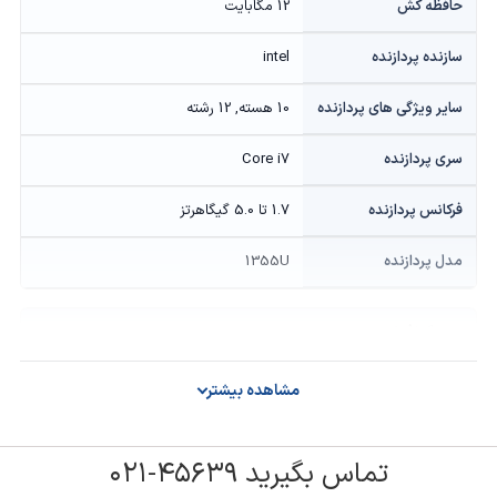
حافظه کش
12 مگابایت
سازنده پردازنده
intel
سایر ویژگی های پردازنده
10 هسته, 12 رشته
سری پردازنده
Core i7
فرکانس پردازنده
1.7 تا 5.0 گیگاهرتز
مدل پردازنده
1355U
گرافیک
حافظه گرافیکی
Onboard
مشاهده بیشتر
سازنده پردازنده گرافیکی
intel
تماس بگیرید ۴۵۶۳۹-۰۲۱
مدل پردازنده گرافیکی
Iris Xe