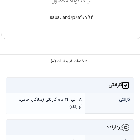
لینک کوتاه محصول
asus.land/p/a90792
مشخصات فنی
نظرات (0)
گارانتی
گارانتی
18 الی 24 ماه گارانتی (سازگار، حامی،
آواژنگ)
پردازنده