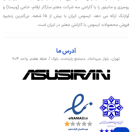
5Gbps)
رومیزی و مانیتور را با گارانتی سه شرکت معتبر سازگار ارقام، حامی (ویستا) و
آواژنگ ارائه می دهد. ایسوس ایران با بیش از 15 شعبه، بزرگترین زنجیره
فروش محصولات ایسوس با گارانتی معتبر در ایران است.
باتری، توان و خنک‌کننده
آداپتور باتری
19V, 2.37A, 45W
آدرس ما
توضیحات باتری
42Wh
تهران، بلوار میرداماد، مجتمع پایتخت، بلوک آ، طبقه هفتم، واحد ۷۰۴
نوع باتری
3 سلولی
صدا و دوربین
اسپیکر
بلندگوهای داخلی Sonic Master, دارد
توضیحات تکمیلی صدا
میکروفون داخلی با پشتیبانی از تشخیص
صدای کورتانا و هوش مصنوعی