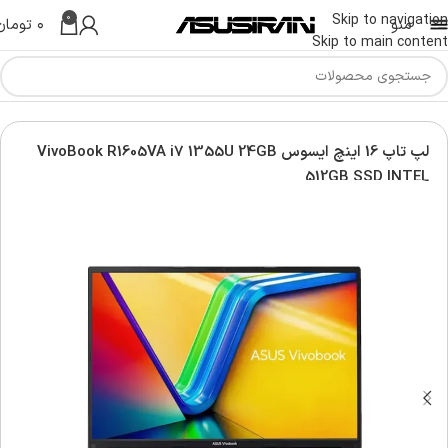
0
Skip to navigation
منو
۰
تومان
Skip to main content
س | Asus Laptop
لپ تاپ ویووبوک | Asus vivobook laptop
لپ تاپ 16 اینچ ایسوس VivoBook R1605VA i7 1355U 24GB
512GB SSD INTEL