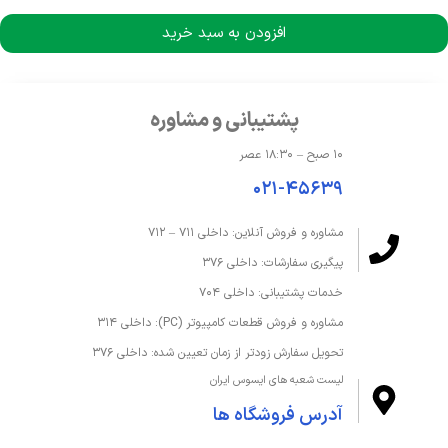
افزودن به سبد خرید
حافظه و ذخیره‌سازی
ظرفیت حافظه داخلی
512 گیگابایت
پشتیبانی و مشاوره
ظرفیت حافظه رم
24 گیگابایت
۱۰ صبح – ۱۸:۳۰ عصر
۰۲۱-۴۵۶۳۹
فرکانس رم
3200
مشاوره و فروش آنلاین: داخلی ۷۱۱ – ۷۱۲
قابلیت ارتقا رم
تا 40 گیگابایت
پیگیری سفارشات: داخلی ۳۷۶
نوع SSD
M.2 NVMe PCIe 3.0 SSD
خدمات پشتیبانی: داخلی ۷۰۴
مشاوره و فروش قطعات کامپیوتر (PC): داخلی ۳۱۴
نوع حافظه داخلی
SSD
تحویل سفارش زودتر از زمان تعیین شده: داخلی ۳۷۶
لیست شعبه های ایسوس ایران
نوع حافظه رم
DDR4
آدرس فروشگاه ها