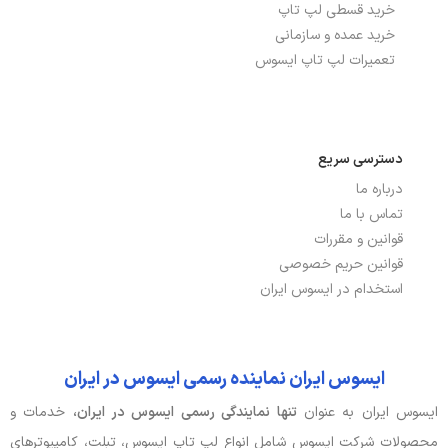
خرید قسطی لپ تاپ
بلوتوث
دارد
خرید عمده و سازمانی
تعمیرات لپ تاپ ایسوس
تعداد پورت USB 2.0
1, Type-A (data speed up to
480Mbps)
تعداد پورت USB 3.2
2, Gen 1 Type-A (data speed up to
دسترسی سریع
5Gbps)
درباره ما
تماس با ما
توضیحات شبکه بی سیم
Wi-Fi 5(802.11ax) (Dual band) 2*2
WI-FI
قوانین و مقررات
قوانین حریم خصوصی
شبکه بی سیم WI-FI
دارد
استخدام در ایسوس ایران
نسخه بلوتوث
5.3
ایسوس ایران نماینده رسمی ایسوس در ایران
پورت HDMI
دارد
ایسوس ایران به عنوان
تنها نمایندگی رسمی ایسوس در ایران،
خدمات و
پورت USB TYPE-C
دارد, Gen 1 Type-C with support for
محصولات شرکت ایسوس شامل انواع لپ تاپ ایسوس، تبلت، کامپیوترهای
power delivery (data speed up to