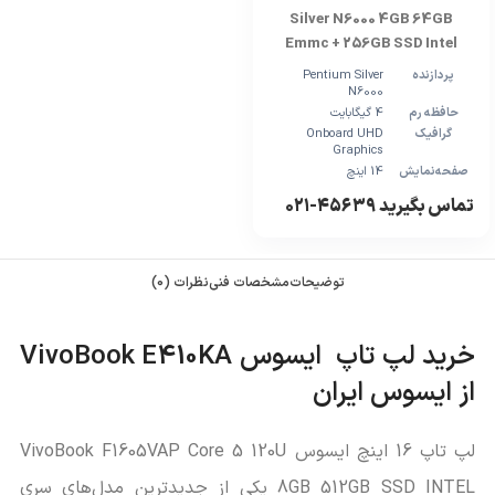
Silver N6000 4GB 64GB
Emmc + 256GB SSD Intel
پردازنده
Pentium Silver
N6000
حافظه رم
4 گیگابایت
گرافیک
Onboard UHD
Graphics
صفحه‌نمایش
14 اینچ
تماس بگیرید ۴۵۶۳۹-۰۲۱
توضیحات
مشخصات فنی
نظرات (0)
خرید لپ تاپ ایسوس VivoBook E410KA
از ایسوس ایران
لپ تاپ 16 اینچ ایسوس VivoBook F1605VAP Core 5 120U
8GB 512GB SSD INTEL یکی از جدیدترین مدل‌های سری