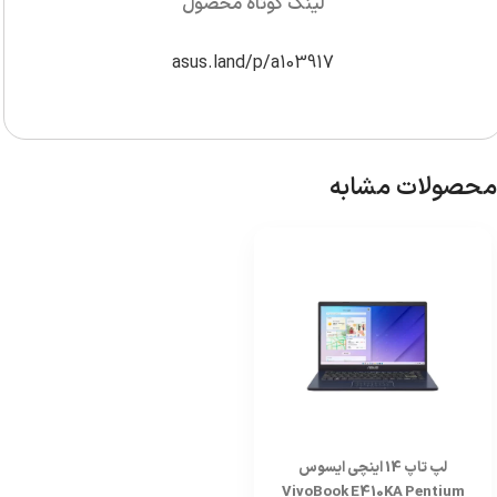
لینک کوتاه محصول
asus.land/p/a103917
محصولات مشابه
لپ تاپ 14 اینچی ایسوس
VivoBook E410KA Pentium