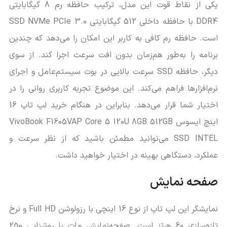
یکی از نقاط قوت این مدل، ترکیب حافظه رم 8 گیگابایتی
DDR4 با حافظه داخلی 512 گیگابایتی SSD NVMe PCIe 3.0
است. حافظه رم کافی به کاربر این امکان را می‌دهد که چندین
برنامه را به‌طور هم‌زمان بدون افت سرعت اجرا کند. از سوی
دیگر، حافظه SSD سرعت بالایی در بوت سیستم‌عامل و اجرای
نرم‌افزارها فراهم می‌کند. این موضوع تجربه کاربری روانی را در
اختیار شما قرار می‌دهد. بنابراین در هنگام خرید لپ تاپ 16
اینچ ایسوس VivoBook F1605VAP Core 5 120U 8GB 512GB
SSD INTEL می‌توانید مطمئن باشید که از نظر سرعت و
عملکرد، دستگاهی بهینه در اختیار خواهید داشت.
صفحه ‌نمایش
نمایشگر این لپ تاپ از نوع 16 اینچی با رزولوشن Full HD و نرخ
تازه‌سازی 60 هرتز است. صفحه‌نمایش مات با روشنایی 250