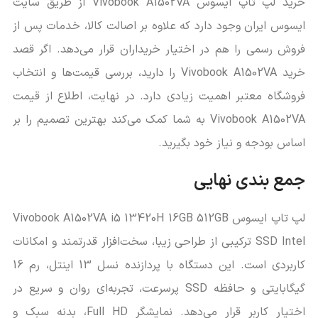
خرید لپ تاپ ایسوس Vivobook A1502VA از طریق سایت
ایسوس ایران وجود دارد که علاوه بر اصالت کالا، خدمات پس از
فروش رسمی را هم در اختیار خریداران قرار می‌دهد. اگر قصد
خرید Vivobook A1502VA را دارید، بررسی قیمت‌ها و انتخاب
فروشگاه معتبر اهمیت زیادی دارد. در نهایت، اطلاع از قیمت
Vivobook A1502VA به شما کمک می‌کند بهترین تصمیم را بر
اساس بودجه و نیاز خود بگیرید.
جمع‌ بندی نهایی
لپ تاپ ایسوس Vivobook A1502VA i5 13420H 16GB 512GB
SSD Intel ترکیبی از طراحی زیبا، سخت‌افزار قدرتمند و امکانات
کاربردی است. این دستگاه با پردازنده نسل 13 اینتل، رم 16
گیگابایتی و حافظه SSD پرسرعت، تجربه‌ای روان و سریع در
اختیار کاربر قرار می‌دهد. نمایشگر Full HD، بدنه سبک و