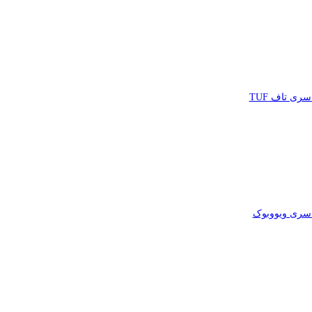
ری تاف TUF
ری ویووبوک