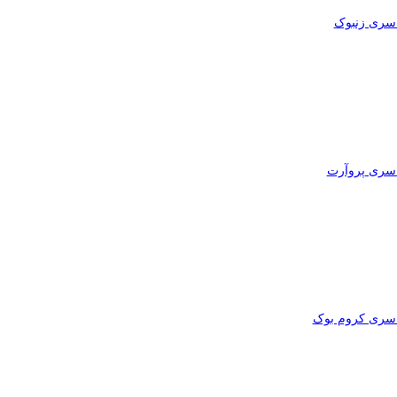
ری زنبوک
ری پروآرت
ری کروم بوک