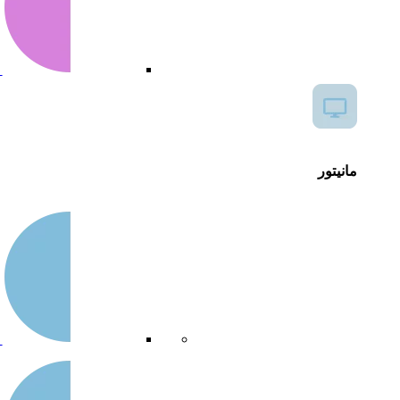
س
مانیتور
م