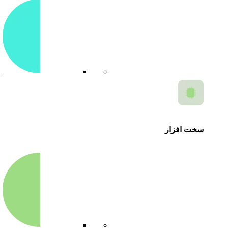
آ
سخت افزار
م