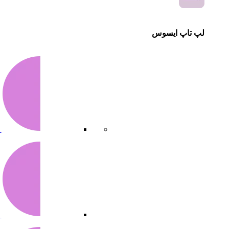
لپ تاپ ایسوس
س
س