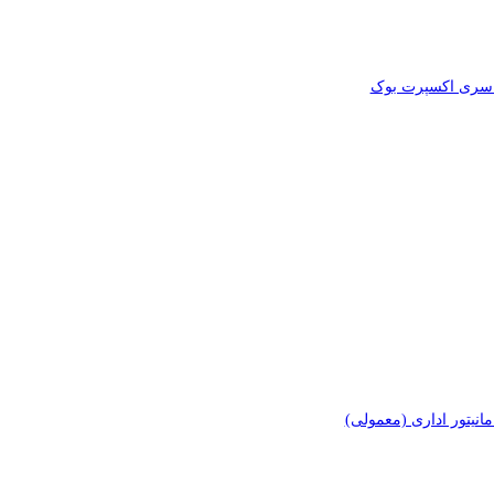
ری اکسپرت بوک
انیتور اداری (معمولی)