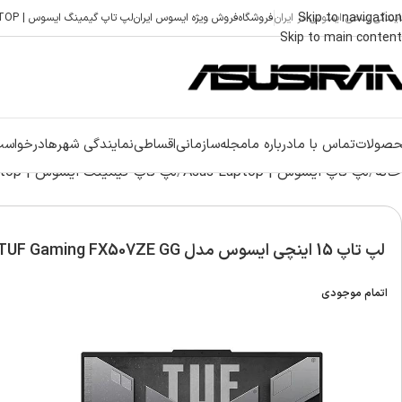
Skip to navigation
ایندگی رسمی ایسوس در ایران
فروشگاه
فروش ویژه ایسوس ایران
لپ تاپ گیمینگ ایسوس | ASUS GAMING LAPTOP
Skip to main content
صولات
تماس با ما
درباره ما
مجله
سازمانی
اقساطی
نمایندگی شهرها
درخواست
خانه
لپ تاپ ایسوس | Asus Laptop
لپ تاپ گیمینگ ایسوس | Asus Gaming laptop
لپ تاپ 15 اینچی ایسوس مدل TUF Gaming FX507ZE GG
اتمام موجودی