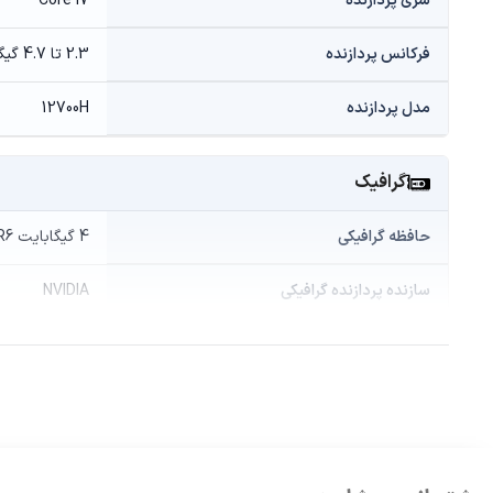
سری پردازنده
Core i7
فرکانس پردازنده
2.3 تا 4.7 گیگاهرتز
مدل پردازنده
12700H
گرافیک
حافظه گرافیکی
4 گیگابایت GDDR6
سازنده پردازنده گرافیکی
NVIDIA
مدل پردازنده گرافیکی
e RTX 3050Ti
حافظه و ذخیره‌سازی
درایو نوری
ندارد