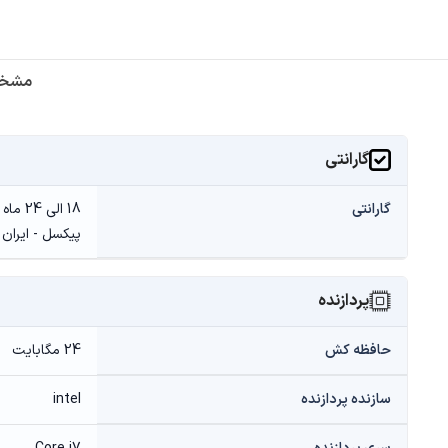
مشخص
گارانتی
گارانتی
پیکسل - ایران ن
پردازنده
حافظه کش
24 مگابایت
سازنده پردازنده
intel