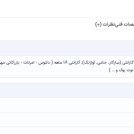
ات فنی
نظرات (0)
18 الی 24 ماه گارانتی (سازگار، حامی، آواژنگ), گارانتی 18 ماهه ( دلتوس - امرتات - بازرگانی م
وت بوک و ... )