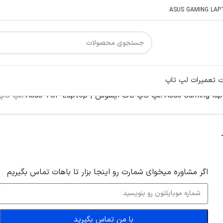
 تعمیرات لپ تاپ
لپ تاپ تاف ایسوس | Asus TUF Laptop
لپ تاپ 15 اینچی ایسوس مدل ing FX507ZE GG
اگر‌ مشاوره میخوای شمارت رو اینجا بزار تا باهات تماس بگیریم
با من تماس بگیرید