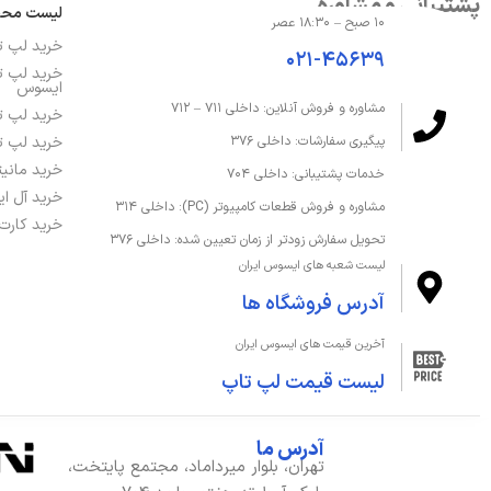
پشتیبانی و مشاوره
لیست مح
۱۰ صبح – ۱۸:۳۰ عصر
ظرفیت حافظه داخلی
512 گیگابایت
خرید لپ 
۰۲۱-۴۵۶۳۹
خرید لپ ت
ظرفیت حافظه رم
32 گیگابایت
ایسوس
مشاوره و فروش آنلاین: داخلی ۷۱۱ – ۷۱۲
خرید لپ ت
نوع حافظه داخلی
SSD
خرید لپ ت
پیگیری سفارشات: داخلی ۳۷۶
خرید مانی
خدمات پشتیبانی: داخلی ۷۰۴
نوع حافظه رم
DDR5
خرید آل ا
مشاوره و فروش قطعات کامپیوتر (PC): داخلی ۳۱۴
خرید کارت
تحویل سفارش زودتر از زمان تعیین شده: داخلی ۳۷۶
صفحه‌نمایش و تصویر
لیست شعبه های ایسوس ایران
آدرس فروشگاه ها
اندازه صفحه نمایش
15.6 اینچ
آخرین قیمت های ایسوس ایران
دقت صفحه نمایش
D 1920 x 1080
لیست قیمت لپ تاپ
صفحه نمایش لمسی
خیر
آدرس ما
تهران، بلوار میرداماد، مجتمع پایتخت،
صفحه نمایش مات
بله