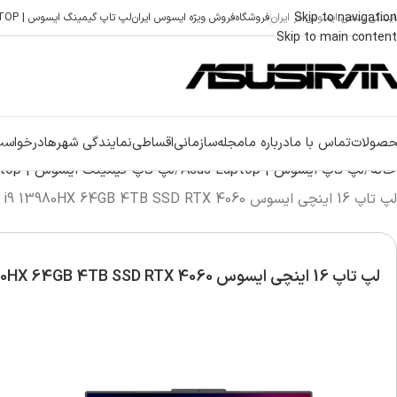
Skip to navigation
ایندگی رسمی ایسوس در ایران
فروشگاه
فروش ویژه ایسوس ایران
لپ تاپ گیمینگ ایسوس | ASUS GAMING LAPTOP
Skip to main content
صولات
تماس با ما
درباره ما
مجله
سازمانی
اقساطی
نمایندگی شهرها
درخواست
خانه
لپ تاپ ایسوس | Asus Laptop
لپ تاپ گیمینگ ایسوس | Asus Gaming laptop
لپ تاپ 16 اینچی ایسوس ROG Strix G614JV i9 13980HX 64GB 4TB SSD RTX 4060
لپ تاپ 16 اینچی ایسوس ROG Strix G614JV i9 13980HX 64GB 4TB SSD RTX 4060