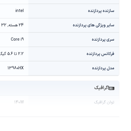
سازنده پردازنده
intel
سایر ویژگی های پردازنده
24 هسته, 32 رشته
سری پردازنده
Core i9
فرکانس پردازنده
2.2 تا 5.6 گیگاهرتز
مدل پردازنده
13980HX
گرافیک
توان گرافیک
140W
حافظه گرافیکی
8 گیگابایت GDDR6