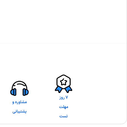
7 روز
مشاوره و
مهلت
پشتیبانی
تست