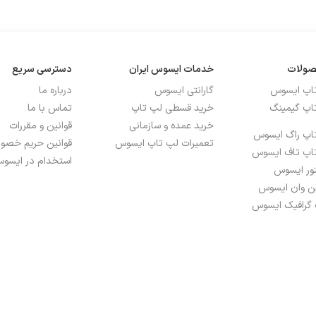
NVIDIA GeForce RT
صولات
خدمات ایسوس ایران
دسترسی سریع
تاپ ایسوس
گارانتی ایسوس
درباره ما
اپ گیمینگ
خرید قسطی لپ تاپ
تماس با ما
خرید عمده و سازمانی
قوانین و مقررات
اپ راگ ایسوس
تعمیرات لپ تاپ ایسوس
قوانین حریم خص
اپ تاف ایسوس
استخدام در ایسوس
تور ایسوس
ین وان ایسوس
 گرافیک ایسوس
M.2 NVMe™ PC