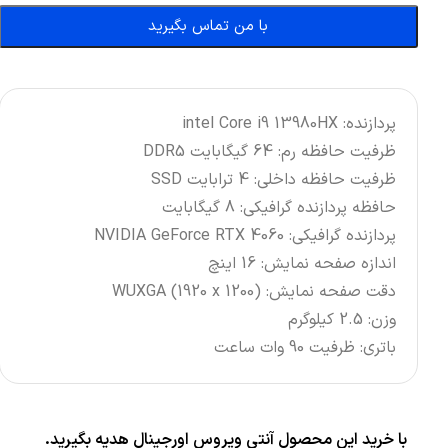
با من تماس بگیرید
پردازنده: intel Core i9 13980HX
ظرفیت حافظه رم: 64 گیگابایت DDR5
ظرفیت حافظه داخلی: 4 ترابایت SSD
حافظه پردازنده گرافیکی: 8 گیگابایت
پردازنده گرافیکی: NVIDIA GeForce RTX 4060
اندازه صفحه نمایش: 16 اینچ
دقت صفحه نمایش: WUXGA (1920 x 1200)
وزن: 2.5 کیلوگرم
باتری: ظرفیت 90 وات ساعت
با خرید این محصول آنتی ویروس اورجینال هدیه بگیرید.