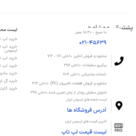
سازنده پردازنده گرافیکی
NVIDIA
مدل پردازنده گرافیکی
X 4060 GDDR6
پشتیبانی و مشاوره
لیست مح
۱۰ صبح – ۱۸:۳۰ عصر
حافظه و ذخیره‌سازی
خرید لپ 
۰۲۱-۴۵۶۳۹
خرید لپ ت
درایو نوری
ندارد
ایسوس
مشاوره و فروش آنلاین: داخلی ۷۱۱ – ۷۱۲
خرید لپ ت
ظرفیت حافظه داخلی
4 ترابایت
خرید لپ ت
پیگیری سفارشات: داخلی ۳۷۶
خرید مانی
خدمات پشتیبانی: داخلی ۷۰۴
ظرفیت حافظه رم
64 گیگابایت
خرید آل ا
مشاوره و فروش قطعات کامپیوتر (PC): داخلی ۳۱۴
خرید کارت
تحویل سفارش زودتر از زمان تعیین شده: داخلی ۳۷۶
قابلیت ارتقا رم
تا 64 گیگابایت
لیست شعبه های ایسوس ایران
آدرس فروشگاه ها
نوع SSD
Ie® 4.0 SSD
آخرین قیمت های ایسوس ایران
نوع حافظه داخلی
SSD
لیست قیمت لپ تاپ