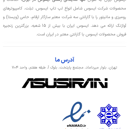
up to 40Gbps)
محصولات شرکت ایسوس شامل انواع لپ تاپ ایسوس، تبلت، کامپیوترهای
پورت USB TYPE-C
دارد, GEN2 TYPE-C (SUPPORT FOR
رومیزی و مانیتور را با گارانتی سه شرکت معتبر سازگار ارقام، حامی (ویستا) و
DISPLAY 1 PORT)(SPEED 10GB)
آواژنگ ارائه می دهد. ایسوس ایران با بیش از 15 شعبه، بزرگترین زنجیره
فروش محصولات ایسوس با گارانتی معتبر در ایران است.
پورت شبکه ETHERNET
دارد, RJ45 Gigabit Ethernet
باتری، توان و خنک‌کننده
آدرس ما
تهران، بلوار میرداماد، مجتمع پایتخت، بلوک آ، طبقه هفتم، واحد ۷۰۴
آداپتور باتری
14A, 20V, 280W
توضیحات باتری
90Wh
نوع باتری
4 سلولی
صدا و دوربین
اسپیکر
دارد