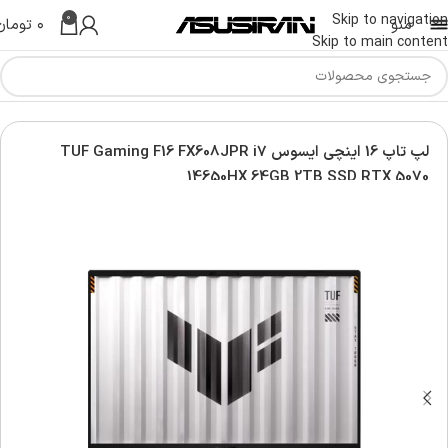
0
Skip to navigation
منو
۰
تومان
Skip to main content
Asus G
لپ تاپ تاف ایسوس | Asus TUF Laptop
لپ تاپ 16 اینچی ایسوس TUF Gaming F16 FX608JPR i7
14650HX 64GB 2TB SSD RTX 5070