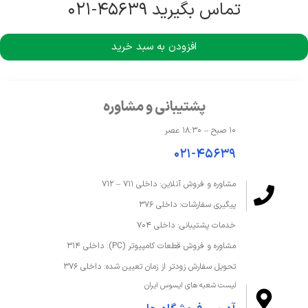
حافظه گرافیکی
8 گیگابایت GDDR7
تماس بگیرید ۴۵۶۳۹-۰۲۱
سازنده پردازنده گرافیکی
NVIDIA
افزودن به سبد خرید
مدل پردازنده گرافیکی
GeForce RTX 5070
پشتیبانی و مشاوره
حافظه و ذخیره‌سازی
۱۰ صبح – ۱۸:۳۰ عصر
درایو نوری
ندارد
۰۲۱-۴۵۶۳۹
ظرفیت حافظه داخلی
2 ترابایت
مشاوره و فروش آنلاین: داخلی ۷۱۱ – ۷۱۲
پیگیری سفارشات: داخلی ۳۷۶
ظرفیت حافظه رم
64 گیگابایت
خدمات پشتیبانی: داخلی ۷۰۴
نوع SSD
M.2 NVMe™ PCIe® 4.0 SSD
مشاوره و فروش قطعات کامپیوتر (PC): داخلی ۳۱۴
تحویل سفارش زودتر از زمان تعیین شده: داخلی ۳۷۶
نوع حافظه داخلی
SSD
لیست شعبه های ایسوس ایران
نوع حافظه رم
DDR5