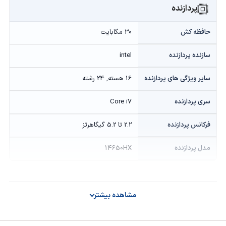
پردازنده
حافظه کش
30 مگابایت
سازنده پردازنده
intel
سایر ویژگی های پردازنده
16 هسته, 24 رشته
سری پردازنده
Core i7
فرکانس پردازنده
2.2 تا 5.2 گیگاهرتز
مدل پردازنده
14650HX
گرافیک
مشاهده بیشتر
توان گرافیک
115W