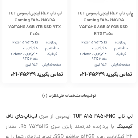
لپ تاپ 15.6 اینچی ایسوس TUF
لپ تاپ 15.6 اینچی ایسوس TUF
Gaming FA506NC R5
Gaming FA506NC R5
7535HS 8GB 1TB SSD RTX
7535HS 8GB 512GB SSD
3050
RTX 3050
پردازنده
Ryzen 5 7535HS
پردازنده
Ryzen 5 7535HS
حافظه رم
8 گیگابایت
حافظه رم
8 گیگابایت
گرافیک
4 گیگابایت Geforce
گرافیک
4 گیگابایت Geforce
RTX 3050
RTX 3050
صفحه‌نمایش
15.6 اینچ
صفحه‌نمایش
15.6 اینچ
تماس بگیرید ۴۵۶۳۹-۰۲۱
تماس بگیرید ۴۵۶۳۹-۰۲۱
توضیحات
مشخصات فنی
نظرات (0)
لپ تاپ TUF A15 FA506NC
ایسوس از سری
لپ‌تاپ‌های تاف
گیمینگ
با پردازنده قدرتمند رایزن سری R5 7535HS، مقدار
32 گیگابایت رم و 512GB حافظه SSD، تمام نیازهای شما را به