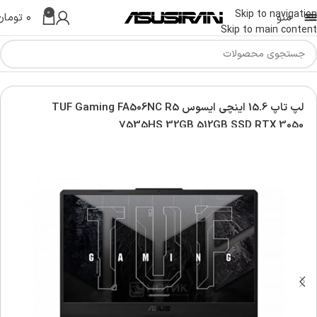
0
Skip to navigation
منو
۰
تومان
Skip to main content
Asus G
لپ تاپ تاف ایسوس | Asus TUF Laptop
لپ تاپ 15.6 اینچی ایسوس TUF Gaming FA506NC R5
7535HS 32GB 512GB SSD RTX 3050