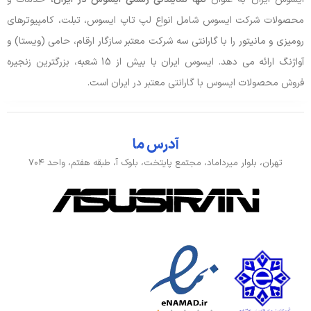
محصولات شرکت ایسوس شامل انواع لپ تاپ ایسوس، تبلت، کامپیوترهای
آداپتور باتری
10A, 200W, 20V
رومیزی و مانیتور را با گارانتی سه شرکت معتبر سازگار ارقام، حامی (ویستا) و
توضیحات باتری
73Wh
آواژنگ ارائه می دهد. ایسوس ایران با بیش از 15 شعبه، بزرگترین زنجیره
فروش محصولات ایسوس با گارانتی معتبر در ایران است.
نوع باتری
4 سلولی, لیتیوم یونی, 4S1P
صدا و دوربین
آدرس ما
تهران، بلوار میرداماد، مجتمع پایتخت، بلوک آ، طبقه هفتم، واحد ۷۰۴
جک هدفون/ میکروفون
جک 3.5 میلی متری
وبکم
720p, HD
ورودی، کنترل و حسگرها
توضیحات تکمیلی کیبورد
کیبورد زبان انگلیسی
کیبورد با نور پس زمینه
دارد