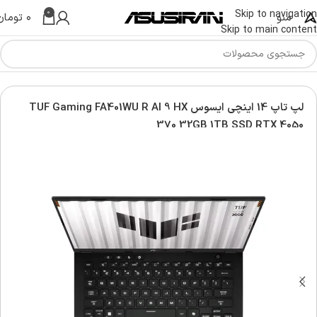
0
Skip to navigation
منو
۰
تومان
Skip to main content
Asus G
لپ تاپ تاف ایسوس | Asus TUF Laptop
لپ تاپ 14 اینچی ایسوس TUF Gaming FA401WU R AI 9 HX
370 32GB 1TB SSD RTX 4050