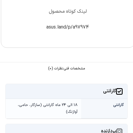
لینک کوتاه محصول
asus.land/p/a97974
مشخصات فنی
نظرات (0)
گارانتی
گارانتی
18 الی 24 ماه گارانتی (سازگار، حامی،
آواژنگ)
پردازنده