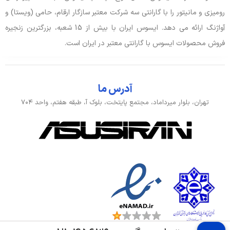
رومیزی و مانیتور را با گارانتی سه شرکت معتبر سازگار ارقام، حامی (ویستا) و
اسپیکر
دارد
آواژنگ ارائه می دهد. ایسوس ایران با بیش از 15 شعبه، بزرگترین زنجیره
فروش محصولات ایسوس با گارانتی معتبر در ایران است.
جک هدفون/ میکروفون
جک 3.5 میلی متری
وبکم
720p
آدرس ما
ورودی، کنترل و حسگرها
تهران، بلوار میرداماد، مجتمع پایتخت، بلوک آ، طبقه هفتم، واحد ۷۰۴
توضیحات تکمیلی کیبورد
کیبورد زبان انگلیسی
حسگر اثر انگشت
ندارد
مشخصات تاچ پد
NumberPad ندارد
بدنه، طراحی و اقلام همراه