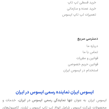
خرید قسطی لپ تاپ
توضیحات شبکه بی سیم
Wi-Fi 5(802.11ax) (Dual band) 2*2
WI-FI
خرید عمده و سازمانی
تعمیرات لپ تاپ ایسوس
شبکه بی سیم WI-FI
دارد
نسخه بلوتوث
5.3
دسترسی سریع
پورت HDMI
دارد
درباره ما
تماس با ما
پورت USB TYPE-C
دارد
قوانین و مقررات
قوانین حریم خصوصی
باتری، توان و خنک‌کننده
استخدام در ایسوس ایران
آداپتور باتری
2.37A, 45W
ایسوس ایران نماینده رسمی ایسوس در ایران
توضیحات باتری
42Wh
ایسوس ایران به عنوان
تنها نمایندگی رسمی ایسوس در ایران،
خدمات و
صدا و دوربین
محصولات شرکت ایسوس شامل انواع لپ تاپ ایسوس، تبلت، کامپیوترهای