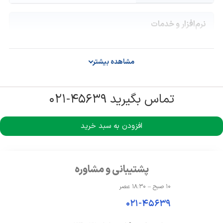
نرم‌افزار و خدمات
فرم فاکتور
Micro-ATX, Mini-ITX
مشاهده بیشتر
سایر مشخصات
تماس بگیرید ۴۵۶۳۹-۰۲۱
قابلیت های دیگر
ARGB, حداکثر ارتفاع خنک‌کننده پردازنده:
165 میلی‌متر, حداکثر طول GPU: 380
افزودن به سبد خرید
میلیمتر, حداکثر طول منبع تغذیه: 210
میلی‌متر
پشتیبانی و مشاوره
۱۰ صبح – ۱۸:۳۰ عصر
۰۲۱-۴۵۶۳۹