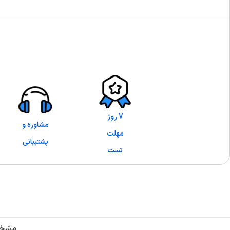
7 روز
مشاوره و
مهلت
پشتیبانی
تست
مشخص