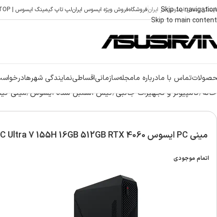
Skip to navigation
ایندگی رسمی ایسوس در ایران
فروشگاه
فروش ویژه ایسوس ایران
لپ تاپ گیمینگ ایسوس | ASUS GAMING LAPTOP
Skip to main content
صولات
تماس با ما
درباره ما
مجله
سازمانی
اقساطی
نمایندگی شهرها
درخواست
خانه
کامپیوتر و تجهیزات جانبی
کیس اسمبل شده ایسوس
مینی کی
مینی PC ایسوس ROG NUC Ultra 7 155H 16GB 512GB RTX 4060
اتمام موجودی