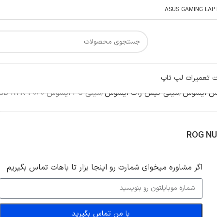
 تعمیرات لپ تاپ
س ایسوس
مینی کیس راگ ایسوس
مینی PC ایسوس ROG NUC Ultra 7 155H 16GB 512GB RTX 4060
اگر‌ مشاوره میخوای شمارت رو اینجا بزار تا باهات تماس بگیریم
با من تماس بگیرید