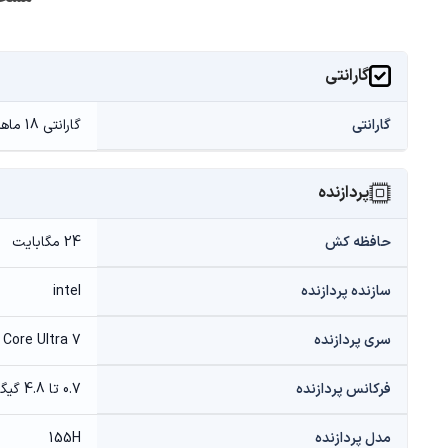
گارانتی
گارانتی
گارانتی 18 ماهه ( دلتوس - امرتات - بازرگانی مهر - پیکسل - ایران نوت بوک و ... )
پردازنده
حافظه کش
24 مگابایت
سازنده پردازنده
intel
سری پردازنده
Core Ultra 7
فرکانس پردازنده
0.7 تا 4.8 گیگاهرتز
مدل پردازنده
155H