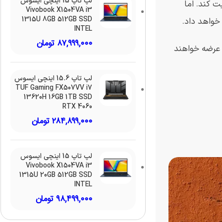
لپ تاپ 15 اینچی ایسوس
د هم رقابت کند. اما
Vivobook X1504VA i3
1315U 8GB 512GB SSD
خواهد داد.
INTEL
۸۷,۹۹۹,۰۰۰
تومان
ر عرضه خواهند
لپ تاپ 15.6 اینچی ایسوس
TUF Gaming FX507VV i7
13620H 16GB 1TB SSD
RTX 4060
۲۸۴,۸۹۹,۰۰۰
تومان
لپ تاپ 15 اینچی ایسوس
Vivobook X1504VA i3
1315U 20GB 512GB SSD
INTEL
۹۸,۴۹۹,۰۰۰
تومان