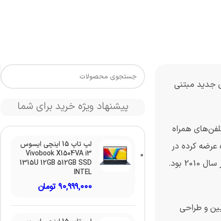
S2 سامسونگ، S24 پلاس و S24 اولترا با ویژگی‌های جدید مبتنی
پیشنهاد ویژه خرید برای شما
در سال گذشته اپل تلفن‌های همراه
لپ تاپ 15 اینچی ایسوس
 در سال 2023 اپل 234.6 میلیون تلفن همراه عرضه کرده در
Vivobook X1504VA i3
حالی که سامسونگ 226.6 میلیون گوشی عرضه کرده است. آخرین باری که سامسونگ رهبری بازار تلفن‌های همراه را از دست داد در سال 2010 بود.
1315U 12GB 512GB SSD
INTEL
۹۰,۹۹۹,۰۰۰
تومان
دید دوربین و طراحی