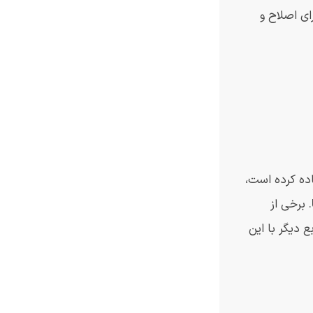
بخش زبان برای کارهایی مانند خلاصه کردن اسناد و ترجمه طراحی شده است، در حالی که Gauss Image برای اصلاح و
اده کرده است،
و همه شایعات فعلی حاکی از آن است که این شرکت حداقل دو نسخه از S24 را عرضه خواهد کرد: یک مدل پایه و یک نسخه Ultra. برخی از
 دیگر با این