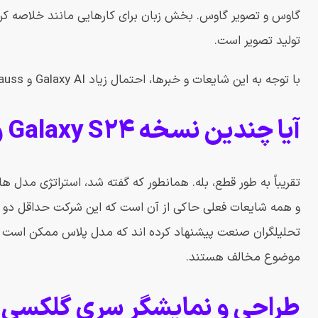
تولید تصویر است.
با توجه به این شایعات و خبرها، احتمال زیاد Galaxy AI و Gauss نقش مهمی در خانواده Galaxy S24 داشته باشند.
آیا چندین نسخه Galaxy S24 وجود خواهد داشت؟
تقریباً به طور قطع، بله. همانطور که گفته شد، استراتژی مدل 
تحلیلگران صنعت پیشنهاد کرده اند که مدل پلاس ممکن است برای 
موضوع مخالف هستند.
طراحی و نمایشگر سری گلکسی اس