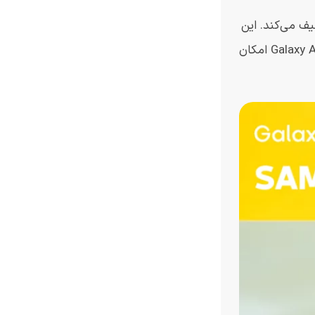
فی کرد که آن را به عنوان یک “تجربه AI” برای گوشی‌های هوشمند آینده در اوایل سال 2024 توصیف می‌کند. این
شرکت در مورد آنچه Galaxy AI در بر خواهد داشت چیزی نگفت، اما یک مثال ارائه کرد که بر اساس بیانیه مطبوعاتی این شرکت، Galaxy AI امکان