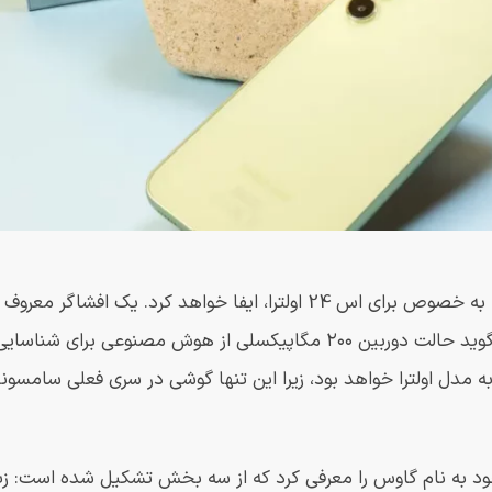
هوش مصنوعی احتمالا نقش مهمی در دوربین گلکسی اس 24، به خصوص برای اس 24 اولترا، ایفا خواهد کرد. یک اف
مستعار Ice Universe در X (توئیتر سابق) نامیده می‌شود، می‌گوید حالت دوربین ۲۰۰ مگاپیکسلی از هوش 
به مدل اولترا خواهد بود، زیرا این تنها گوشی در سری فعلی سامسو
به نام گاوس را معرفی کرد که از سه بخش تشکیل شده است: زب