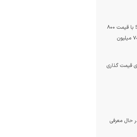
هنوز جزئیات دقیقی در مورد قیمت وجود ندارد، اما انتظار تغییرات قابل توجهی از سری S23 نداریم. به عنوان مرجع، مدل پایه S23 با قیمت 800
دلار، مدل Plus با قیمت 1000 دلار و مدل Ultra با قیمت 1200 دلار شروع می شود. اگر معادل ریالی را درنظر بگیریم احتمالا حدود 70 میلیون
تراتژی قیمت گذاری
 قبل در حال معرفی