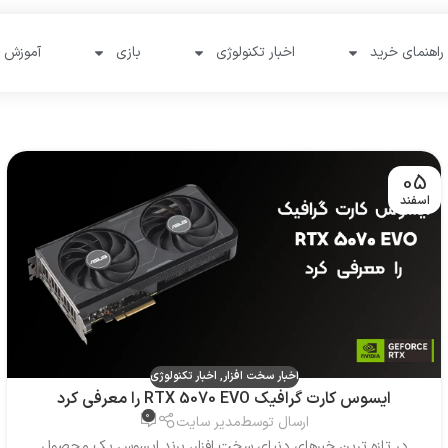
راهنمای خرید
اخبار تکنولوژی
بازی
آموزش و
05
اسفند
اخبار سخت افزار
,
اخبار تکنولوژی
ایسوس کارت گرافیک RTX 5070 EVO را معرفی کرد
0
ارسال توسط
مدیر سایت
در تازه ترین خبرهای دنیای سخت افزار، برند ایسوس یک محصول