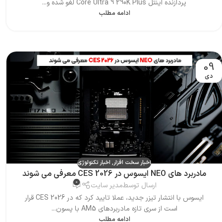
پردازنده اینتل Core Ultra 9 290K Plus لغو شده و...
ادامه مطلب
09
دی
اخبار سخت افزار
,
اخبار تکنولوژی
مادربرد های NEO ایسوس در CES 2026 معرفی می شوند
0
ارسال توسط
مدیر سایت
ایسوس با انتشار تیزر جدید، عملا تایید کرد که در CES 2026 قرار
است از سری تازه مادربردهای AM5 با پسون...
ادامه مطلب