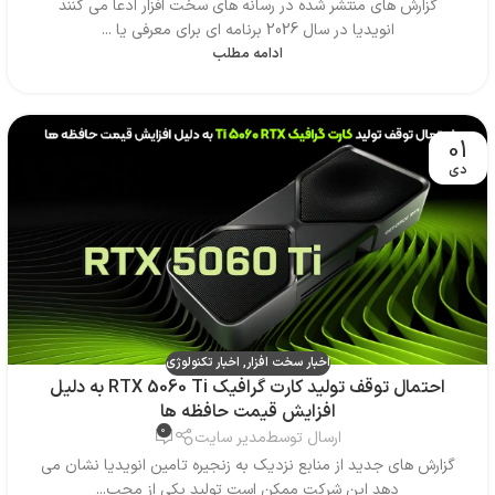
گزارش های منتشر شده در رسانه های سخت افزار ادعا می کنند
انویدیا در سال 2026 برنامه ای برای معرفی یا ...
ادامه مطلب
01
دی
اخبار سخت افزار
,
اخبار تکنولوژی
احتمال توقف تولید کارت گرافیک RTX 5060 Ti به دلیل
افزایش قیمت حافظه ها
0
ارسال توسط
مدیر سایت
گزارش های جدید از منابع نزدیک به زنجیره تامین انویدیا نشان می
دهد این شرکت ممکن است تولید یکی از محب...