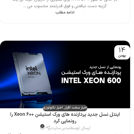
گزینه دست نیافتنی و فوق قدرتمند محسوب می ...
ادامه مطلب
14
بهمن
اخبار سخت افزار
,
اخبار تکنولوژی
اینتل نسل جدید پردازنده های ورک استیشن Xeon 600 را
رونمایی کرد
0
ارسال توسط
مدیر سایت