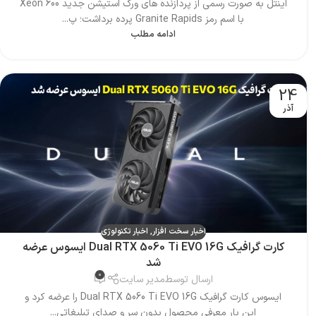
اینتل به صورت رسمی از پردازنده های ورک استیشن جدید Xeon 600
با اسم رمز Granite Rapids پرده برداشت؛ پ...
ادامه مطلب
24
آذر
اخبار سخت افزار
,
اخبار تکنولوژی
کارت گرافیک Dual RTX 5060 Ti EVO 16G ایسوس عرضه
شد
0
ارسال توسط
مدیر سایت
ایسوس کارت گرافیک Dual RTX 5060 Ti EVO 16G را عرضه کرد و
این بار معرفی محصول بدون سر و صدای تبلیغاتی...