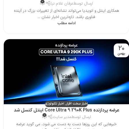
0
ارسال توسط
عرفان غلام نیا
همکاری اینتل و انویدیا می‌تواند نشانه‌ای از تغییرات بزرگ در آینده
فناوری باشد. تازه‌ترین اخبار نشان ...
ادامه مطلب
20
بهمن
اخبار سخت افزار
,
اخبار تکنولوژی
عرضه پردازنده Core Ultra 9 290K Plus اینتل کنسل شد
0
ارسال توسط
مدیر سایت
خبرهایی که این روزها دست به دست می شود، می گوید عرضه