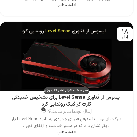
ادامه مطلب
18
آبان
اخبار سخت افزار
,
اخبار تکنولوژی
ایسوس از فناوری Level Sense برای تشخیص خمیدگی
کارت گرافیک رونمایی کرد
0
ارسال توسط
مدیر سایت
شرکت ایسوس با معرفی فناوری جدیدی به نام Level Sense بار
دیگر نشان داد که در مسیر خلاقیت و ارتقای تجر...
ادامه مطلب