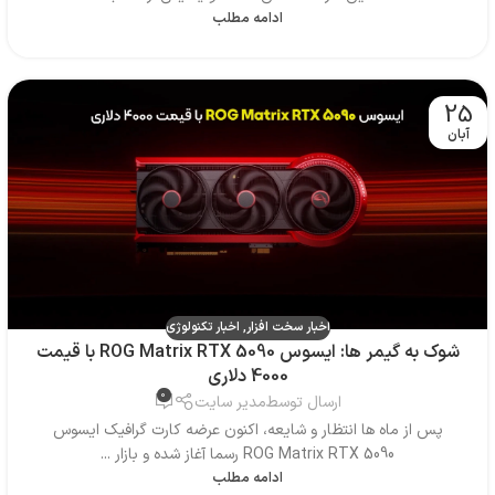
ادامه مطلب
25
آبان
اخبار سخت افزار
,
اخبار تکنولوژی
شوک به گیمر ها: ایسوس ROG Matrix RTX 5090 با قیمت
4000 دلاری
0
ارسال توسط
مدیر سایت
پس از ماه ها انتظار و شایعه، اکنون عرضه کارت گرافیک ایسوس
ROG Matrix RTX 5090 رسما آغاز شده و بازار ...
ادامه مطلب