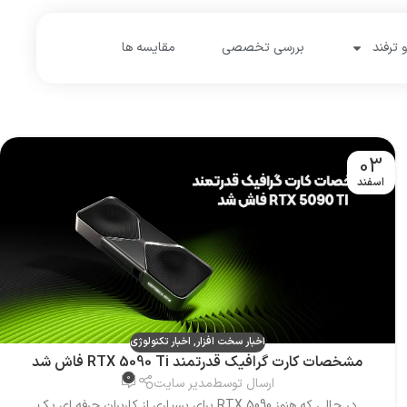
 ترفند
بررسی تخصصی
مقایسه ها
03
اسفند
اخبار سخت افزار
,
اخبار تکنولوژی
مشخصات کارت گرافیک قدرتمند RTX 5090 Ti فاش شد
0
ارسال توسط
مدیر سایت
در حالی که هنوز RTX 5090 برای بسیاری از کاربران حرفه ای یک