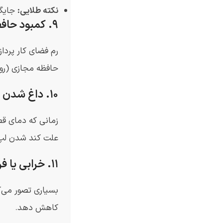
نکته طلایی:
جایگزینی HDD با حافظه SSD سرعت
۹. کمبود حافظه رم (RAM)
رم فضای کار پرداز
حافظه مجازی (روی
۱۰. داغ شدن بیش از حد (Thermal Throttling)
زمانی که دمای قطع
علت کند شدن لپ 
۱۱. خرابی یا فرسودگی حافظه SSD
کاهش دهد.