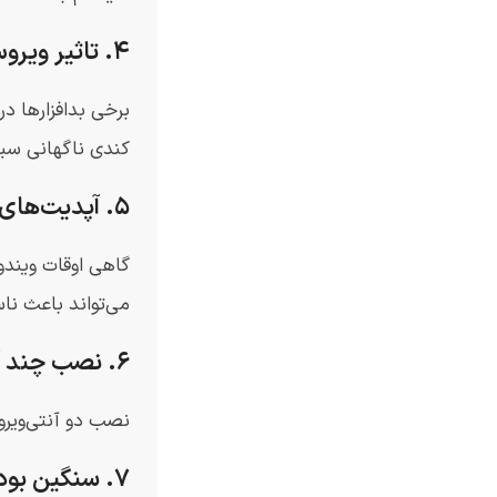
۴. تاثیر ویروس‌ها و بدافزارها
برخی بدافزارها د
کندی ناگهانی سی
۵. آپدیت‌های نیمه‌تمام یا سنگین ویندوز
گاهی اوقات ویندو
می‌تواند باعث ناس
۶. نصب چند آنتی‌ویروس همزمان
نصب دو آنتی‌ویرو
۷. سنگین بودن افکت‌های ظاهری ویندوز