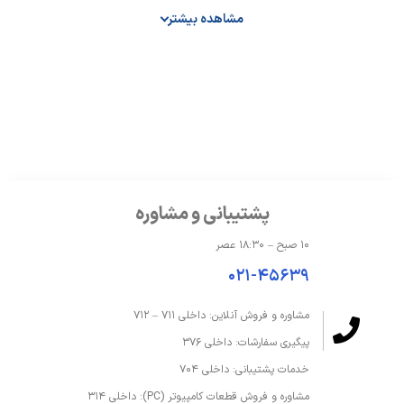
مشاهده بیشتر
نسبت تصویر
16:9
نوع صفحه نمایش
IPS
درگاه‌ها، ارتباطات و شبکه
تعداد پورت USB 3.2
4
پشتیبانی و مشاوره
درگاه DISPLAY-PORT
دارد
۱۰ صبح – ۱۸:۳۰ عصر
پورت HDMI
دارد, 2 عدد
۰۲۱-۴۵۶۳۹
مشاوره و فروش آنلاین: داخلی ۷۱۱ – ۷۱۲
صدا و دوربین
پیگیری سفارشات: داخلی ۳۷۶
اسپیکر
2 بلندگو 2 وات
خدمات پشتیبانی: داخلی ۷۰۴
مشاوره و فروش قطعات کامپیوتر (PC): داخلی ۳۱۴