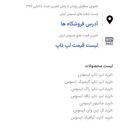
جک هدفون/ میکروفون
دارد
تحویل سفارش زودتر از زمان تعیین شده: داخلی ۳۷۶
لیست شعبه های ایسوس ایران
بدنه، طراحی و اقلام همراه
آدرس فروشگاه ها
ابعاد
71.48x(46.56-59.56)x24.5 سانتی متر
آخرین قیمت های ایسوس ایران
لیست قیمت لپ تاپ
رنگ
مشکی
طبقه‌بندی
کاربری عمومی, مالتی‌مدیا
لیست محصولات
وزن
11.5 کیلوگرم
خرید لپ تاپ ایسوس
خرید لپ تاپ گیمینگ ایسوس
خرید لپ تاپ راگ ایسوس
خرید لپ تاپ تاف ایسوس
خرید مانیتور ایسوس
خرید آل این وان ایسوس
خرید کارت گرافیک ایسوس