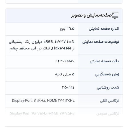
صفحه‌نمایش و تصویر
اندازه صفحه نمایش
31.5 اینچ
توضیحات صفحه نمایش
100% sRGB, 1073.7 میلیون رنگ, پشتیبانی
از Flicker-Free, فیلتر نور آبی محافظ چشم
دقت صفحه نمایش
2560×1440
زمان پاسخگویی
5 میلی ثانیه
شدت روشنایی
350nits
فرکانس افقی
Display-Port: 112KHz, HDMI: 27-112KHz
فرکانس عمودی
Display-Port: 48-75Hz, HDMI: 24-75Hz
نرخ بروزرسانی
75Hz