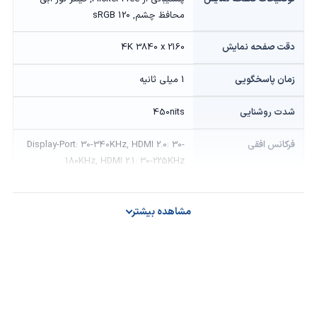
محافظ چشم, sRGB 120
دقت صفحه نمایش
4K 3840 x 2160
زمان پاسخگویی
1 میلی ثانیه
شدت روشنایی
450nits
فرکانس افقی
Display-Port: 30-340KHz, HDMI 2.0: 30-
180KHz, HDMI 2.1: 30-225KHz
فرکانس عمودی
48 تا 144 هرتز
مشاهده بیشتر
نرخ بروزرسانی
144Hz
نسبت تصویر
16:9
نوع صفحه نمایش
LED-backlit, Fast IPS