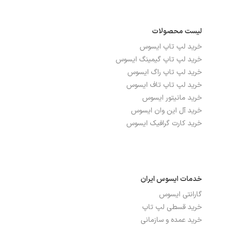
جک هدفون/ میکروفون
دارد
لیست محصولات
خرید لپ تاپ ایسوس
بدنه، طراحی و اقلام همراه
خرید لپ تاپ گیمینگ ایسوس
خرید لپ تاپ راگ ایسوس
ابعاد
63.9x53.9x21.3 سانتی متر
خرید لپ تاپ تاف ایسوس
خرید مانیتور ایسوس
رنگ
مشکی
خرید آل این وان ایسوس
خرید کارت گرافیک ایسوس
طبقه‌بندی
کاربری عمومی, مالتی‌مدیا, مخصوص بازی
وزن
6.89 کیلوگرم
خدمات ایسوس ایران
سایر مشخصات
گارانتی ایسوس
قابلیت های دیگر
Game Plus, GameFast, GameVisual,
خرید قسطی لپ تاپ
HDR Mode, PIP / PBP Technology,
خرید عمده و سازمانی