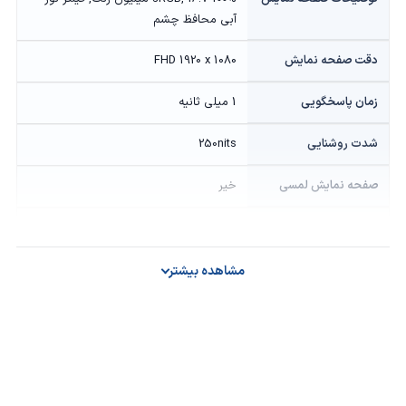
آبی محافظ چشم
دقت صفحه نمایش
FHD 1920 x 1080
زمان پاسخگویی
1 میلی ثانیه
شدت روشنایی
250nits
صفحه نمایش لمسی
خیر
صفحه نمایش مات
خیر
فرکانس افقی
DP: 56~185 KHz, HDMI: 56~158 KHz
مشاهده بیشتر
فرکانس عمودی
HDMI: 48-144Hz, DP : 48~165Hz(V)
نرخ بروزرسانی
165Hz
نسبت تصویر
16:9