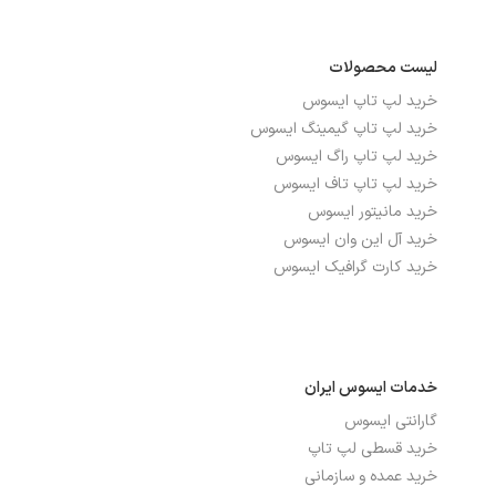
ابعاد
21.30×40.65×53.95 سانتی متر
لیست محصولات
رنگ
مشکی
خرید لپ تاپ ایسوس
وزن
3 کیلوگرم
خرید لپ تاپ گیمینگ ایسوس
خرید لپ تاپ راگ ایسوس
خرید لپ تاپ تاف ایسوس
سایر مشخصات
خرید مانیتور ایسوس
خرید آل این وان ایسوس
قابلیت های دیگر
Game Plus, GameFast, GameVisual,
خرید کارت گرافیک ایسوس
پشتیبانی از HDCP, پشتیبانی از Trace
Free, تکنولوژی VRR
خدمات ایسوس ایران
گارانتی ایسوس
خرید قسطی لپ تاپ
خرید عمده و سازمانی