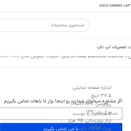
 تعمیرات لپ تاپ
Asus 
مانیتور خمیده ایسوس مدل MX38VC
اندازه صفحه نمایش:
37.5 اینچ
اگر‌ مشاوره میخوای شمارت رو اینجا بزار تا باهات تماس بگیریم
رزولوشن: 3840×1600
نوع پنل: IPS
نرخ بروزرسانی: 75 هرتز
پورت HDMI: دارد
با من تماس بگیرید