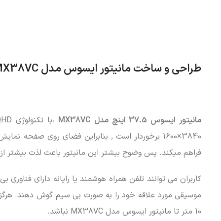
طراحی و ساخت مانیتور ایسوس مدل MX38VC
مانیتور ایسوس 37.5 اینچ مدل MX38VC
فراهم میکند. پس وضوح بیشتر این مانیتور باعث لذت بیشتر از تص
موسیقی مورد علاقه خود را به صورت بی سیم گوش دهند. هرگز فر
10 متر تا مانیتور ایسوس مدل MX38VC نباشد.