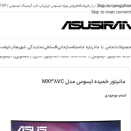
Skip to navigation
ایندگی رسمی ایسوس در ایران
فروشگاه
فروش ویژه ایسوس ایران
لپ تاپ گیمینگ ایسوس | ASUS GAMING LAPTOP
Skip to main content
صولات
تماس با ما
درباره ما
مجله
سازمانی
اقساطی
نمایندگی شهرها
درخواست
خانه
مانیتور ایسوس | Asus Monitor
مانیتور اداری (معمولی) ایسوس | Business Monitor
مانیتور خمیده ایسوس مدل MX38VC
اتمام موجودی