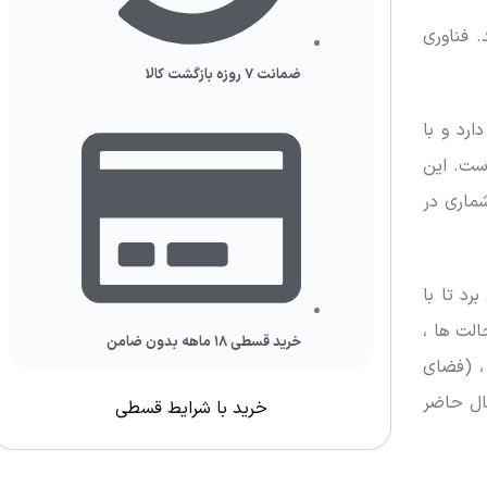
 فناوری
ضمانت ۷ روزه بازگشت کالا
چشمان خسته فرا رسیده است. مانیتور ایسوس مدل MX38VC طراحی به صورت منحنی (Designo Curve) دارد و با
ه است. این
ماری در
ی بسیار درخشان (ASUS SplendidPlus that) بهره می برد تا با
الت ها ،
خرید قسطی ۱۸ ماهه بدون ضامن
Reading (پخش همزمان)، Darkroom(تیرگی) ،(استاندارد) Scenery ، Standard (صحنه سازی)،(حالت نمایش) Theater ، (فضای
ه در حال حاضر
خرید با شرایط قسطی