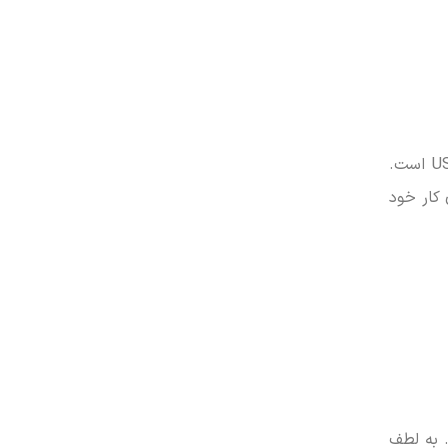
مانیتور Designo Curve MX38VC دارای یک ورودی DisplayPort 1.2 ، یک ورودی USB-C , دو ورودی HDMI و دو ورودی USB Hub است.
ی کار خود
هد. به لطف