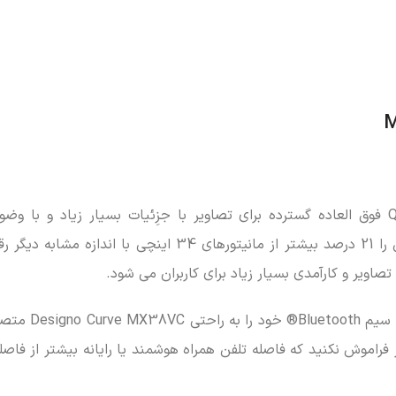
،با تکنولوژی QHD فوق العاده گسترده برای تصاویر با جزِئیات بسیار زیاد و با و
3840×1600 برخوردار است , بنابراین فضای روی صفحه نمایش را 21 درصد بیشتر از مانیتورهای 34 اینچی با
اویر و کارآمدی بسیار زیاد برای کاربران می شود.
کاربران می توانند تلفن همراه هوشمند یا رایانه د
اموش نکنید که فاصله تلفن همراه هوشمند یا رایانه بیشتر از فاصل