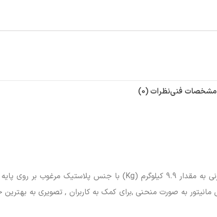
مشخصات فنی
نظرات (0)
مانیتور ایسوس مدل MX38VC با طراحی خیره کننده دارای وزنی به مقدار 9.9 کیلوگرم (Kg) با جنس پلاستیک مر
مانیتور به صورت منحنی ,برای کمک به کاربران , تصویری به بهترین ح