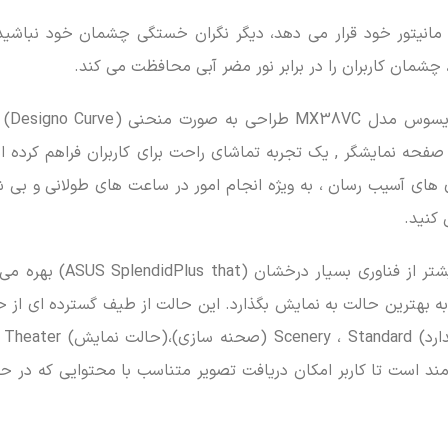
مانیتور خود قرار می دهد، دیگر نگران خستگی چشمان خود نباشید.
 چشمان کاربران را در برابر نور مضر آبی محافظت می کند.
زمان خداحافظی با 
ASUS  برای کاهش سوسو زدن صفحه نمایشگر , یک تجربه تماشای راحت برای کاربران فراهم کرد
 های آسیب رسان ، به ویژه انجام امور در ساعت های طولانی و بی ش
 کنید.
مانیتور ایسوس مدل MX38VC برای قابلیت انعطاف پذیری بیشتر از فناور
به بهترین حالت به نمایش بگذارد. این حالت از طیف گسترده ای از ح
از جمله 
s ، (بازی) Game و(دید در شب) Night View بهره مند است تا کاربر امکان دریافت تصویر متناسب با محتوایی ک