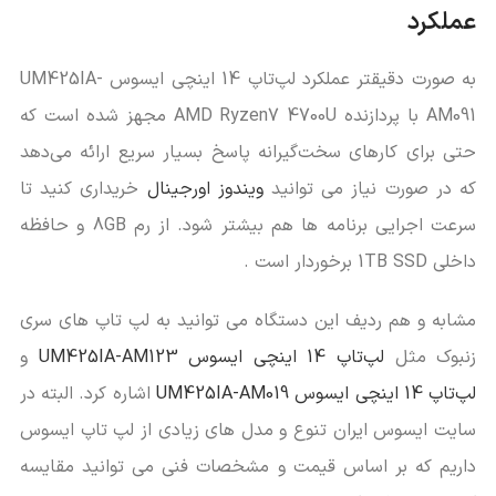
عملکرد
به صورت دقیقتر عملکرد لپ‌تاپ 14 اینچی ایسوس UM425IA-
AM091 با پردازنده‌ AMD Ryzen7 4700U مجهز شده است که
حتی برای کارهای سخت‌گیرانه پاسخ بسیار سریع ارائه می‌دهد
که در صورت نیاز می توانید
ویندوز اورجینال
خریداری کنید تا
سرعت اجرایی برنامه ها هم بیشتر شود. از رم 8GB و حافظه
داخلی 1TB SSD برخوردار است .
مشابه و هم ردیف این دستگاه می توانید به لپ تاپ های سری
زنبوک مثل
لپ‌تاپ 14 اینچی ایسوس UM425IA-AM123
و
لپ‌تاپ 14 اینچی ایسوس UM425IA-AM019
اشاره کرد. البته در
سایت ایسوس ایران تنوع و مدل های زیادی از لپ تاپ ایسوس
داریم که بر اساس قیمت و مشخصات فنی می توانید مقایسه