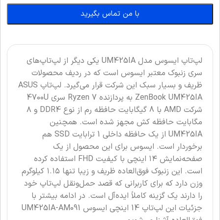
با من تماس بگیرید
لپ‌تاپ ایسوس مدل UM425IA یکی دیگر از لپ‌تاپ‌های
سری زنبوک معتبر ایسوس است که در ردیف محصولات
ظریف و بسیار سبک این شرکت قرار می‌گیرد. لپ‌تاپ ASUS
ZenBook UM425IA به پردازنده Ryzen 7 سری 4700U
شرکت AMD با 8 گیگابایت حافظه رم از نوع DDR4 و ۸
مگابایت حافظه کش مجهز شده است. همچنین
UM425IA از یک حافظه داخلی 1 ترابایت SSD هم
برخوردار است. ایسوس برای این محصول از یک
صفحه‌نمایش ۱۴ اینچی با کیفیت FHD استفاده کرده
است. این زنبوک فوق‌العاده ظریف و زیبا تنها ۱.۱۵ کیلوگرم
وزن دارد که برای کاربرانی که قصد حمل‌ونقل لپ‌تاپ خود
را دارند یک گزینه کاملاً ایده‌آل است. در ادامه بیشتر با
جزئیات این لپ‌تاپ 14 اینچی ایسوس UM425IA-AM091