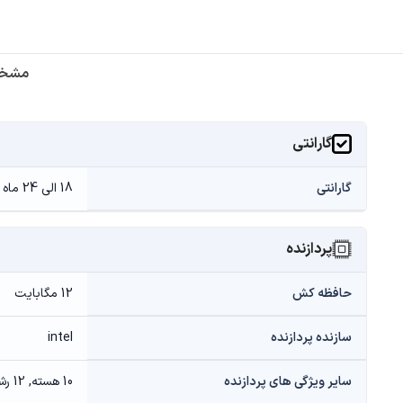
مشخص
گارانتی
گارانتی
18 الی 24 ماه گارانتی (سازگار، حامی، آواژنگ)
پردازنده
حافظه کش
12 مگابایت
سازنده پردازنده
intel
سایر ویژگی های پردازنده
10 هسته, 12 رشته