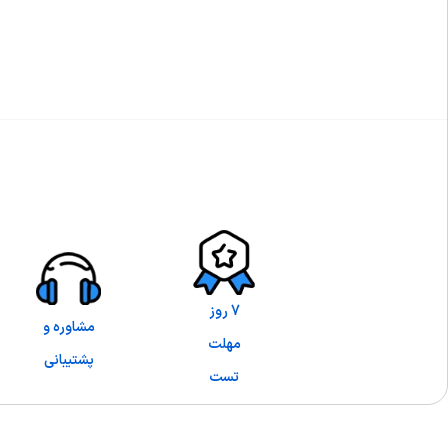
7 روز
مشاوره و
مهلت
پشتیبانی
تست