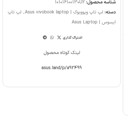
شناسه محصول:
101016100130U2
دسته:
لپ تاپ ویووبوک | Asus vivobook laptop
,
لپ تاپ
ایسوس | Asus Laptop
اشتراک گذاری
لینک کوتاه محصول
asus.land/p/a92499