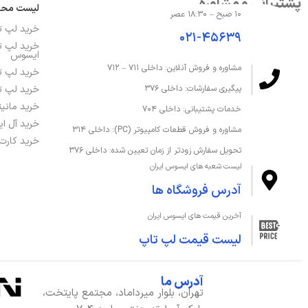
پشتیبانی و مشاوره
درایو نوری
ندارد
لیست مح
۱۰ صبح – ۱۸:۳۰ عصر
خرید لپ 
۰۲۱-۴۵۶۳۹
ظرفیت حافظه داخلی
512 گیگابایت
خرید لپ ت
ایسوس
مشاوره و فروش آنلاین: داخلی ۷۱۱ – ۷۱۲
ظرفیت حافظه رم
24 گیگابایت
خرید لپ ت
خرید لپ ت
پیگیری سفارشات: داخلی ۳۷۶
قابلیت ارتقا رم
تا 40 گیگابایت
خرید مانی
خدمات پشتیبانی: داخلی ۷۰۴
خرید آل ا
مشاوره و فروش قطعات کامپیوتر (PC): داخلی ۳۱۴
نوع SSD
PCIe 3.0 SSD
خرید کارت
تحویل سفارش زودتر از زمان تعیین شده: داخلی ۳۷۶
لیست شعبه های ایسوس ایران
نوع حافظه داخلی
SSD
آدرس فروشگاه ها
نوع حافظه رم
DDR4
آخرین قیمت های ایسوس ایران
لیست قیمت لپ تاپ
صفحه‌نمایش و تصویر
آدرس ما
اندازه صفحه نمایش
17.3 اینچ
تهران، بلوار میرداماد، مجتمع پایتخت،