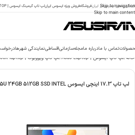
Skip to navigation
ایندگی رسمی ایسوس در ایران
فروشگاه
فروش ویژه ایسوس ایران
لپ تاپ گیمینگ ایسوس | ASUS GAMING LAPTOP
Skip to main content
صولات
تماس با ما
درباره ما
مجله
سازمانی
اقساطی
نمایندگی شهرها
درخواست
خانه
لپ تاپ ایسوس | Asus Laptop
لپ تاپ ویووبوک | Asus vivobook laptop
لپ تاپ 17.3 اینچی ایسوس Vivobook X1704VA i7 1355U 24GB 512GB SSD INTEL