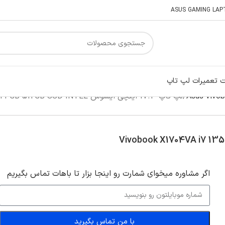
 تعمیرات لپ تاپ
لپ تاپ 17.3 اینچی ایسوس Vivobook X1704VA i7 1355U 24GB 512GB SSD INTEL
اگر‌ مشاوره میخوای شمارت رو اینجا بزار تا باهات تماس بگیریم
با من تماس بگیرید