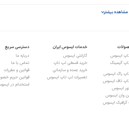
Intel® 
مشاهده بیشتر
صولات
خدمات ایسوس ایران
دسترسی سریع
تاپ ایسوس
گارانتی ایسوس
درباره ما
اپ گیمینگ
خرید قسطی لپ تاپ
تماس با ما
خرید عمده و سازمانی
قوانین و مقررات
اپ راگ ایسوس
تعمیرات لپ تاپ ایسوس
قوانین حریم خص
اپ تاف ایسوس
استخدام در ایسوس
M.2 NVMe 
تور ایسوس
ین وان ایسوس
 گرافیک ایسوس