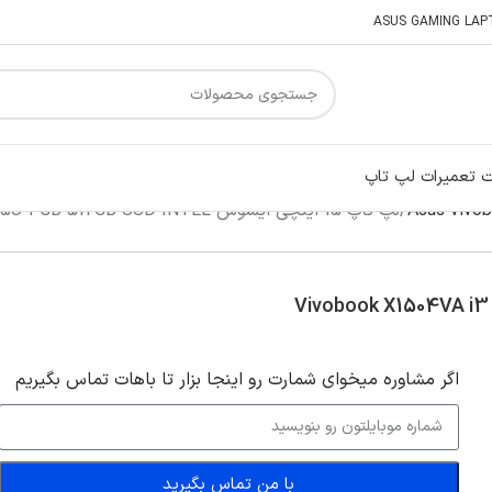
 تعمیرات لپ تاپ
لپ تاپ 15 اینچی ایسوس Vivobook X1504VA i3 1315U 4GB 512GB SSD INTEL
اگر‌ مشاوره میخوای شمارت رو اینجا بزار تا باهات تماس بگیریم
با من تماس بگیرید