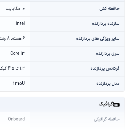
حافظه کش
10 مگابایت
سازنده پردازنده
intel
سایر ویژگی های پردازنده
6 هسته, 8 رشته
سری پردازنده
Core i3
فرکانس پردازنده
1.2 تا 4.5 گیگاهرتز
مدل پردازنده
1315U
گرافیک
حافظه گرافیکی
Onboard
سازنده پردازنده گرافیکی
intel