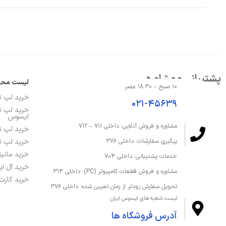
مدل پردازنده گرافیکی
UHD Graphics
حافظه و ذخیره‌سازی
پشتیبانی و مشاوره
ظرفیت حافظه داخلی
512 گیگابایت
لیست مح
۱۰ صبح – ۱۸:۳۰ عصر
خرید لپ 
۰۲۱-۴۵۶۳۹
ظرفیت حافظه رم
4 گیگابایت
خرید لپ ت
ایسوس
مشاوره و فروش آنلاین: داخلی ۷۱۱ – ۷۱۲
قابلیت ارتقا رم
تا 36 گیگابایت
خرید لپ ت
خرید لپ ت
پیگیری سفارشات: داخلی ۳۷۶
نوع SSD
PCIe 4.0 SSD
خرید مانی
خدمات پشتیبانی: داخلی ۷۰۴
خرید آل ا
مشاوره و فروش قطعات کامپیوتر (PC): داخلی ۳۱۴
نوع حافظه داخلی
SSD
خرید کارت
تحویل سفارش زودتر از زمان تعیین شده: داخلی ۳۷۶
لیست شعبه های ایسوس ایران
نوع حافظه رم
DDR4
آدرس فروشگاه ها