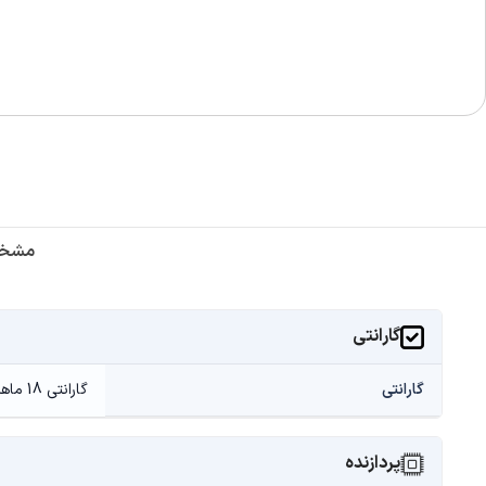
مشخص
گارانتی
گارانتی
گارانتی 18 ماهه ( دلتوس - امرتات - بازرگانی مهر - پیکسل - ایران نوت بوک و ... )
پردازنده