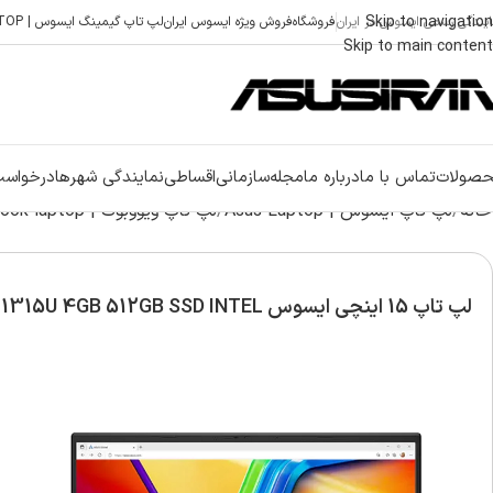
Skip to navigation
ایندگی رسمی ایسوس در ایران
فروشگاه
فروش ویژه ایسوس ایران
لپ تاپ گیمینگ ایسوس | ASUS GAMING LAPTOP
Skip to main content
صولات
تماس با ما
درباره ما
مجله
سازمانی
اقساطی
نمایندگی شهرها
درخواست
خانه
لپ تاپ ایسوس | Asus Laptop
لپ تاپ ویووبوک | Asus vivobook laptop
لپ تاپ 15 اینچی ایسوس Vivobook X1504VA i3 1315U 4GB 512GB SSD INTEL