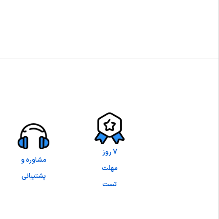
7 روز
مشاوره و
مهلت
پشتیبانی
تست