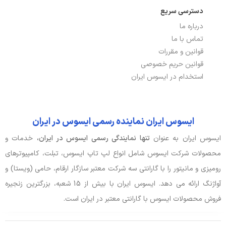
توضیحات باتری
37Wh
دسترسی سریع
درباره ما
نوع باتری
2 سلولی, لیتیوم یونی
تماس با ما
قوانین و مقررات
صدا و دوربین
قوانین حریم خصوصی
استخدام در ایسوس ایران
اسپیکر
دارد
جک هدفون/ میکروفون
دارد
ایسوس ایران نماینده رسمی ایسوس در ایران
وبکم
دارد
ایسوس ایران به عنوان
تنها نمایندگی رسمی ایسوس در ایران،
خدمات و
محصولات شرکت ایسوس شامل انواع لپ تاپ ایسوس، تبلت، کامپیوترهای
بدنه، طراحی و اقلام همراه
رومیزی و مانیتور را با گارانتی سه شرکت معتبر سازگار ارقام، حامی (ویستا) و
آواژنگ ارائه می دهد. ایسوس ایران با بیش از 15 شعبه، بزرگترین زنجیره
ابعاد
36×23.3×2.03 سانتی متر
فروش محصولات ایسوس با گارانتی معتبر در ایران است.
طبقه‌بندی
کاربری عمومی, مالتی‌مدیا