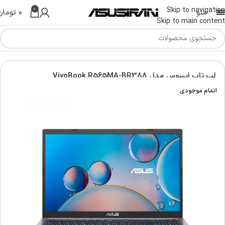
0
Skip to navigation
منو
۰
تومان
Skip to main content
س | Asus Laptop
لپ تاپ ویووبوک | Asus vivobook laptop
لپ تاپ ایسوس مدل VivoBook R565MA-BR388
اتمام موجودی