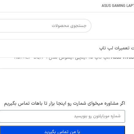
 تعمیرات لپ تاپ
لپ تاپ 15 اینچی ایسوس مدل R528EP-BQ149
اگر‌ مشاوره میخوای شمارت رو اینجا بزار تا باهات تماس بگیریم
با من تماس بگیرید