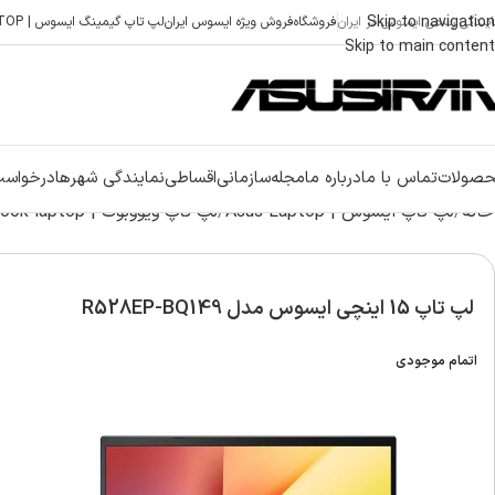
Skip to navigation
ایندگی رسمی ایسوس در ایران
فروشگاه
فروش ویژه ایسوس ایران
لپ تاپ گیمینگ ایسوس | ASUS GAMING LAPTOP
Skip to main content
صولات
تماس با ما
درباره ما
مجله
سازمانی
اقساطی
نمایندگی شهرها
درخواست
خانه
لپ تاپ ایسوس | Asus Laptop
لپ تاپ ویووبوک | Asus vivobook laptop
لپ تاپ 15 اینچی ایسوس مدل R528EP-BQ149
اتمام موجودی