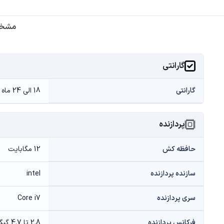
مشخص
گارانتی
گارانتی
18 الی 24 ماه گارانتی (سازگار، حامی، آواژنگ)
پردازنده
حافظه کش
12 مگابایت
سازنده پردازنده
intel
سری پردازنده
Core i7
فرکانس پردازنده
2.8 تا 4.7 گیگاهرتز