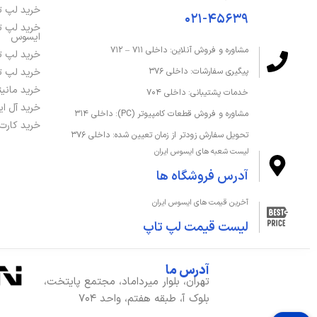
خرید لپ 
۰۲۱-۴۵۶۳۹
ظرفیت حافظه رم
16 گیگابایت
خرید لپ ت
ایسوس
مشاوره و فروش آنلاین: داخلی ۷۱۱ – ۷۱۲
نوع حافظه داخلی
هیبریدی
خرید لپ ت
خرید لپ ت
پیگیری سفارشات: داخلی ۳۷۶
نوع حافظه رم
DDR4
خرید مانی
خدمات پشتیبانی: داخلی ۷۰۴
خرید آل ا
مشاوره و فروش قطعات کامپیوتر (PC): داخلی ۳۱۴
کارت خوان
دارد
خرید کارت
تحویل سفارش زودتر از زمان تعیین شده: داخلی ۳۷۶
لیست شعبه های ایسوس ایران
صفحه‌نمایش و تصویر
آدرس فروشگاه ها
آخرین قیمت های ایسوس ایران
اندازه صفحه نمایش
15.6 اینچ
لیست قیمت لپ تاپ
دقت صفحه نمایش
D 1920 x 1080
آدرس ما
صفحه نمایش لمسی
خیر
تهران، بلوار میرداماد، مجتمع پایتخت،
بلوک آ، طبقه هفتم، واحد ۷۰۴
صفحه نمایش مات
بله