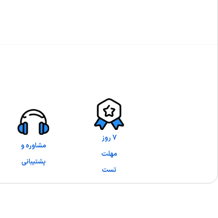
7 روز
مشاوره و
مهلت
پشتیبانی
تست