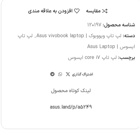
مقایسه
افزودن به علاقه مندی
شناسه محصول:
120197
دسته:
لپ تاپ ویووبوک | Asus vivobook laptop
,
لپ تاپ
ایسوس | Asus Laptop
برچسب:
لپ تاپ core i7 ایسوس
اشتراک گذاری
لینک کوتاه محصول
asus.land/p/a5249