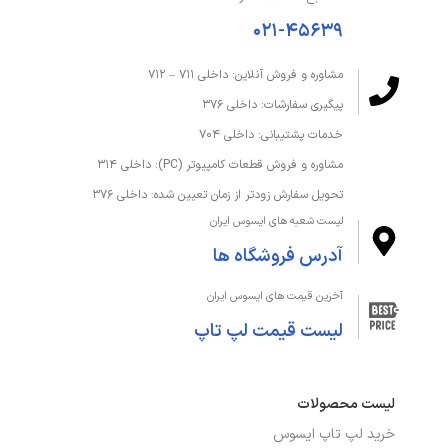
۰۲۱-۴۵۶۳۹
نوع حافظه داخلی
هیبریدی
مشاوره و فروش آنلاین: داخلی ۷۱۱ – ۷۱۲
نوع حافظه رم
DDR4
پیگیری سفارشات: داخلی ۳۷۶
کارت خوان
دارد
خدمات پشتیبانی: داخلی ۷۰۴
مشاوره و فروش قطعات کامپیوتر (PC): داخلی ۳۱۴
صفحه‌نمایش و تصویر
تحویل سفارش زودتر از زمان تعیین شده: داخلی ۳۷۶
لیست شعبه های ایسوس ایران
اندازه صفحه نمایش
15.6 اینچ
آدرس فروشگاه ها
دقت صفحه نمایش
FHD 1920 x 1080
آخرین قیمت های ایسوس ایران
لیست قیمت لپ تاپ
صفحه نمایش لمسی
خیر
صفحه نمایش مات
بله
لیست محصولات
نوع صفحه نمایش
wide view thecnology 178
خرید لپ تاپ ایسوس