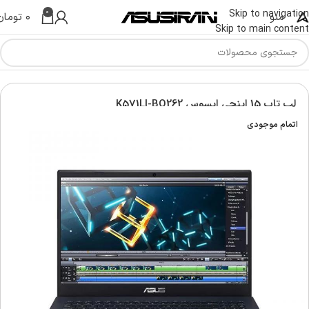
0
Skip to navigation
منو
۰
تومان
Skip to main content
س | Asus Laptop
لپ تاپ ویووبوک | Asus vivobook laptop
لپ‌ تاپ 15 اینچی ایسوس K571LI-BQ262
اتمام موجودی