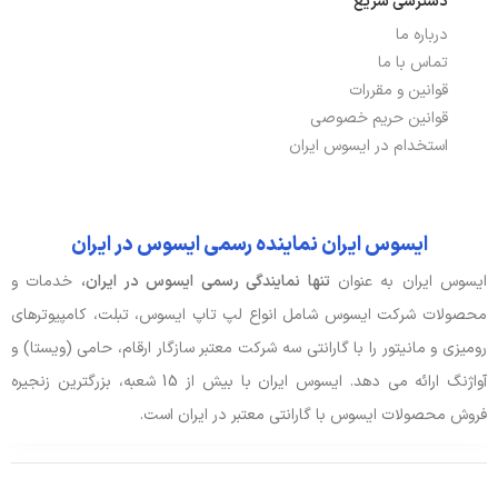
دسترسی سریع
درباره ما
توضیحات باتری
42Wh
تماس با ما
نوع باتری
3 سلولی, لیتیوم پلیمر
قوانین و مقررات
قوانین حریم خصوصی
استخدام در ایسوس ایران
صدا و دوربین
اسپیکر
Harman Kardon
ایسوس ایران نماینده رسمی ایسوس در ایران
جک هدفون/ میکروفون
دارد
ایسوس ایران به عنوان
تنها نمایندگی رسمی ایسوس در ایران،
خدمات و
محصولات شرکت ایسوس شامل انواع لپ تاپ ایسوس، تبلت، کامپیوترهای
وبکم
دارد
رومیزی و مانیتور را با گارانتی سه شرکت معتبر سازگار ارقام، حامی (ویستا) و
آواژنگ ارائه می دهد. ایسوس ایران با بیش از 15 شعبه، بزرگترین زنجیره
ورودی، کنترل و حسگرها
فروش محصولات ایسوس با گارانتی معتبر در ایران است.
کیبورد با نور پس زمینه
دارد