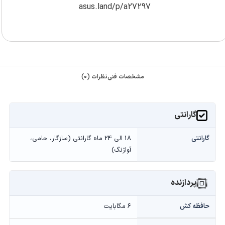
asus.land/p/a27297
مشخصات فنی
نظرات (0)
گارانتی
گارانتی
18 الی 24 ماه گارانتی (سازگار، حامی،
آواژنگ)
پردازنده
حافظه کش
6 مگابایت