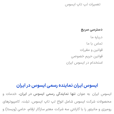
تعمیرات لپ تاپ ایسوس
پورت شبکه ETHERNET
ندارد
باتری، توان و خنک‌کننده
دسترسی سریع
درباره ما
توضیحات باتری
37Wh
تماس با ما
نوع باتری
2 سلولی
قوانین و مقررات
قوانین حریم خصوصی
استخدام در ایسوس ایران
صدا و دوربین
اسپیکر
دارد
ایسوس ایران نماینده رسمی ایسوس در ایران
جک هدفون/ میکروفون
دارد
ایسوس ایران به عنوان
تنها نمایندگی رسمی ایسوس در ایران،
خدمات و
محصولات شرکت ایسوس شامل انواع لپ تاپ ایسوس، تبلت، کامپیوترهای
وبکم
دارد
رومیزی و مانیتور را با گارانتی سه شرکت معتبر سازگار ارقام، حامی (ویستا) و