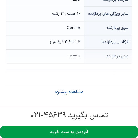
سایر ویژگی های پردازنده
10 هسته, 12 رشته
سری پردازنده
Core i5
فرکانس پردازنده
1.3 تا 4.6 گیگاهرتز
مدل پردازنده
1335U
گرافیک
توان گرافیک
ONBOARD
مشاهده بیشتر
حافظه گرافیکی
Onboard
تماس بگیرید ۴۵۶۳۹-۰۲۱
سازنده پردازنده گرافیکی
intel
افزودن به سبد خرید
مدل پردازنده گرافیکی
Iris Xe