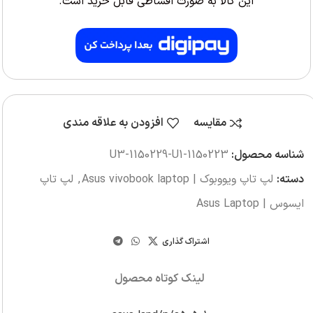
این کالا به صورت اقساطی قابل خرید است.
مقایسه
افزودن به علاقه مندی
شناسه محصول:
U3-1150229-U1-1150223
دسته:
لپ تاپ ویووبوک | Asus vivobook laptop
,
لپ تاپ
ایسوس | Asus Laptop
اشتراک گذاری
لینک کوتاه محصول