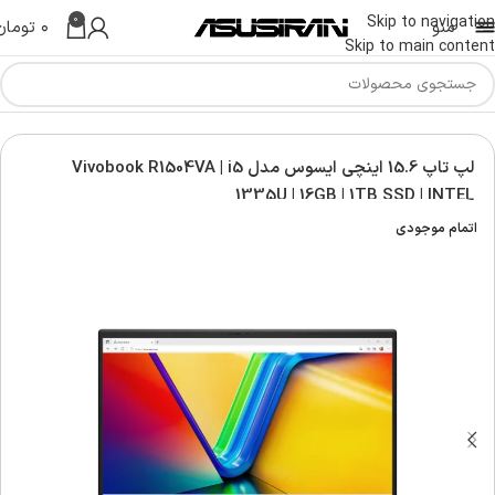
0
Skip to navigation
منو
۰
تومان
Skip to main content
س | Asus Laptop
لپ تاپ ویووبوک | Asus vivobook laptop
لپ تاپ 15.6 اینچی ایسوس مدل Vivobook R1504VA | i5
1335U | 16GB | 1TB SSD | INTEL
اتمام موجودی