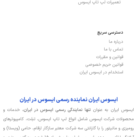
تعمیرات لپ تاپ ایسوس
تعداد پورت USB 3.2
2
توضیحات شبکه بی سیم
Wi-Fi 5(802.11ax) (Dual band) 2*2
WI-FI
دسترسی سریع
درباره ما
شبکه بی سیم WI-FI
دارد
تماس با ما
قوانین و مقررات
نسخه بلوتوث
5.3
قوانین حریم خصوصی
پورت HDMI
دارد
استخدام در ایسوس ایران
پورت USB TYPE-C
دارد
ایسوس ایران نماینده رسمی ایسوس در ایران
باتری، توان و خنک‌کننده
ایسوس ایران به عنوان
تنها نمایندگی رسمی ایسوس در ایران،
خدمات و
محصولات شرکت ایسوس شامل انواع لپ تاپ ایسوس، تبلت، کامپیوترهای
آداپتور باتری
2.37A, 45W
رومیزی و مانیتور را با گارانتی سه شرکت معتبر سازگار ارقام، حامی (ویستا) و
توضیحات باتری
42Wh