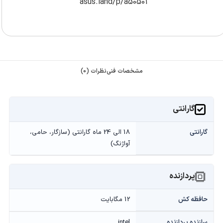
asus.land/p/a50501
مشخصات فنی
نظرات (0)
گارانتی
گارانتی
18 الی 24 ماه گارانتی (سازگار، حامی،
آواژنگ)
پردازنده
حافظه کش
12 مگابایت
سازنده پردازنده
intel