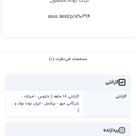
لینک کوتاه محصول
asus.land/p/a90694
مشخصات فنی
نظرات (0)
گارانتی
گارانتی
گارانتی 18 ماهه ( دلتوس - امرتات -
بازرگانی مهر - پیکسل - ایران نوت بوک و ...
)
پردازنده