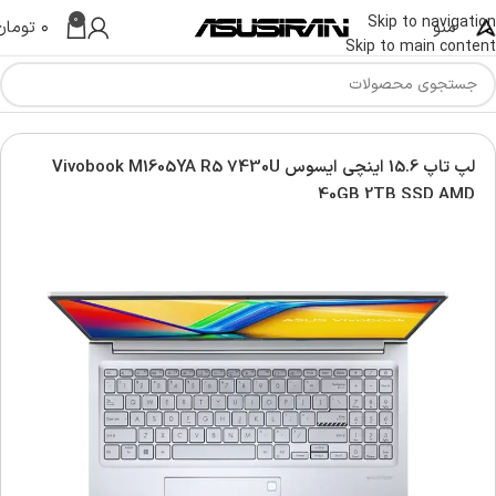
0
Skip to navigation
منو
۰
تومان
Skip to main content
س | Asus Laptop
لپ تاپ ویووبوک | Asus vivobook laptop
لپ تاپ 15.6 اینچی ایسوس Vivobook M1605YA R5 7430U
40GB 2TB SSD AMD