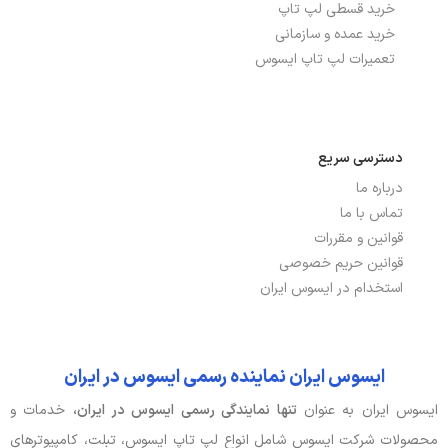
خرید قسطی لپ تاپ
تعداد پورت USB 2.0
1
خرید عمده و سازمانی
تعداد پورت USB 3.2
2
تعمیرات لپ تاپ ایسوس
توضیحات شبکه بی سیم
Wi-Fi 5(802.11ax) (Dual band) 2*2
WI-FI
دسترسی سریع
شبکه بی سیم WI-FI
دارد
درباره ما
تماس با ما
نسخه بلوتوث
5.3
قوانین و مقررات
پورت HDMI
دارد
قوانین حریم خصوصی
استخدام در ایسوس ایران
پورت USB TYPE-C
دارد
باتری، توان و خنک‌کننده
ایسوس ایران نماینده رسمی ایسوس در ایران
ایسوس ایران به عنوان
تنها نمایندگی رسمی ایسوس در ایران،
خدمات و
آداپتور باتری
2.37A, 45W
محصولات شرکت ایسوس شامل انواع لپ تاپ ایسوس، تبلت، کامپیوترهای