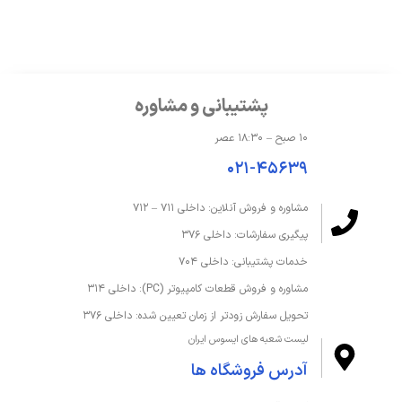
مدل پردازنده گرافیکی
Radeon Graphics
حافظه و ذخیره‌سازی
پشتیبانی و مشاوره
درایو نوری
ندارد
۱۰ صبح – ۱۸:۳۰ عصر
ظرفیت حافظه داخلی
2 ترابایت
۰۲۱-۴۵۶۳۹
ظرفیت حافظه رم
40 گیگابایت
مشاوره و فروش آنلاین: داخلی ۷۱۱ – ۷۱۲
پیگیری سفارشات: داخلی ۳۷۶
قابلیت ارتقا رم
تا 40 گیگابایت
خدمات پشتیبانی: داخلی ۷۰۴
نوع SSD
M.2 NVMe PCIe 3.0 SSD
مشاوره و فروش قطعات کامپیوتر (PC): داخلی ۳۱۴
تحویل سفارش زودتر از زمان تعیین شده: داخلی ۳۷۶
نوع حافظه داخلی
SSD
لیست شعبه های ایسوس ایران
نوع حافظه رم
DDR4
آدرس فروشگاه ها