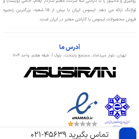
رومیزی و مانیتور را با گارانتی سه شرکت معتبر سازگار ارقام، حامی (ویستا) و
آواژنگ ارائه می دهد. ایسوس ایران با بیش از 15 شعبه، بزرگترین زنجیره
فروش محصولات ایسوس با گارانتی معتبر در ایران است.
آدرس ما
تهران، بلوار میرداماد، مجتمع پایتخت، بلوک آ، طبقه هفتم، واحد ۷۰۴
تماس بگیرید ۴۵۶۳۹-۰۲۱