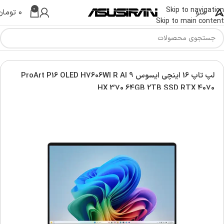
0
Skip to navigation
منو
۰
تومان
Skip to main content
 ایسوس | Asus Laptop
لپ تاپ پرو آرت | Asus Pro Art laptop
لپ تاپ 16 اینچی ایسوس ProArt P16 OLED H7606WI R AI 9
HX 370 64GB 2TB SSD RTX 4070