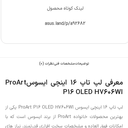
لینک کوتاه محصول
asus.land/p/a92682
توضیحات
مشخصات فنی
نظرات (0)
معرفی لپ تاپ 16 اینچی ایسوس
ProArt
P16 OLED H7606WI
لپ تاپ 16 اینچی ایسوس ProArt P16 OLED H7606WI یکی از
بهترین محصولات خانواده ProArt از برند ایسوس است که با
امکانات فوق ‌العاده و مشخصات سخت‌ افزاری قدرتمند، نیاز های