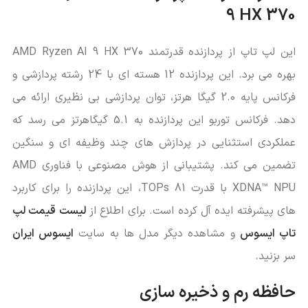
9 HX 370
این لپ تاپ از پردازنده قدرتمند AMD Ryzen AI 9 HX 370
بهره می ‌برد. این پردازنده 12 هسته ‌ای با 24 رشته پردازشی و
فرکانس پایه 2.0 گیگا هرتز، توان پردازشی بی ‌نظیری ارائه می
‌دهد. فرکانس توربو این پردازنده به 5.1 گیگاهرتز می ‌رسد که
عملکردی استثنایی در پردازش‌ های چند وظیفه‌ ای و سنگین
تضمین می‌ کند. پشتیبانی از هوش مصنوعی با فناوری AMD
XDNA™ NPU با قدرت 81 TOPs، این پردازنده را برای کاربرد
های پیشرفته ایده ‌آل کرده است. برای اطلاع از
لیست قیمت لپ
تاپ ایسوس
و مشاهده دیگر مدل ها به سایت
ایسوس ایران
سر بزنید.
حافظه رم و ذخیره
‌سازی