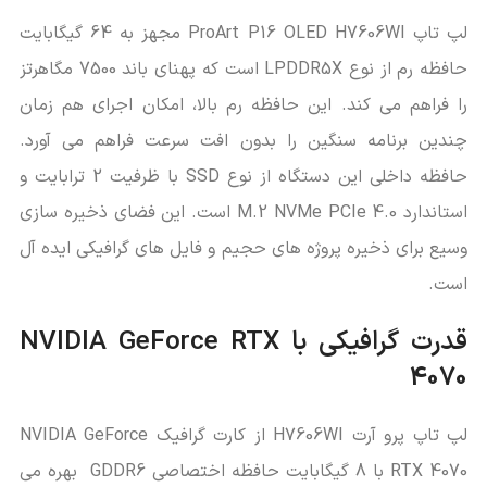
لپ تاپ ProArt P16 OLED H7606WI مجهز به 64 گیگابایت
حافظه رم از نوع LPDDR5X است که پهنای باند 7500 مگاهرتز
را فراهم می ‌کند. این حافظه رم بالا، امکان اجرای هم زمان
چندین برنامه سنگین را بدون افت سرعت فراهم می‌ آورد.
حافظه داخلی این دستگاه از نوع SSD با ظرفیت 2 ترابایت و
استاندارد M.2 NVMe PCIe 4.0 است. این فضای ذخیره‌ سازی
وسیع برای ذخیره پروژه‌ های حجیم و فایل‌ های گرافیکی ایده‌ آل
است.
قدرت گرافیکی با
NVIDIA GeForce RTX
4070
لپ تاپ پرو آرت H7606WI از کارت گرافیک NVIDIA GeForce
RTX 4070 با 8 گیگابایت حافظه اختصاصی GDDR6 بهره می