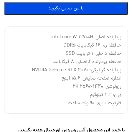
با من تماس بگیرید
پردازنده اصلی: intel core i7 12700H
حافظه رم: 16 گیگابایت DDR5
حافظه داخلی: 1 ترابایت SSD
حافظه پردازنده گرافیکی: 8 گیگابایت
پردازنده گرافیکی: NVIDIA GeForce RTX 3070
اندازه صفحه نمایش: 15.6 اینچ
رزولوشن: 2K 2560×1440
وزن: 2.2 کیلوگرم
ظرفیت باتری: 90 وات ساعت
با خرید این محصول آنتی ویروس اورجینال هدیه بگیرید.