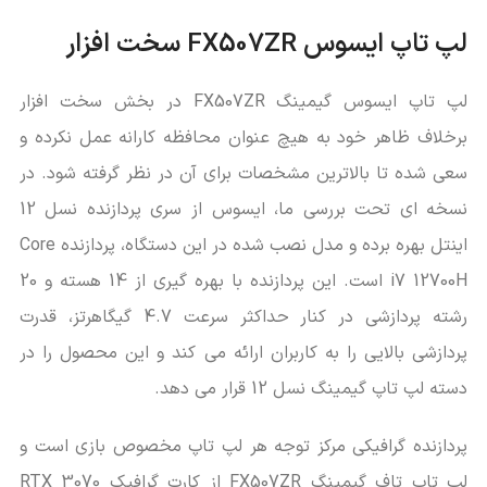
لپ تاپ ایسوس FX507ZR سخت افزار
لپ تاپ ایسوس گیمینگ FX507ZR در بخش سخت افزار
برخلاف ظاهر خود به هیچ عنوان محافظه کارانه عمل نکرده و
سعی شده تا بالاترین مشخصات برای آن در نظر گرفته شود. در
نسخه ای تحت بررسی ما، ایسوس از سری پردازنده نسل 12
اینتل بهره برده و مدل نصب شده در این دستگاه، پردازنده Core
i7 12700H است. این پردازنده با بهره گیری از 14 هسته و 20
رشته پردازشی در کنار حداکثر سرعت 4.7 گیگاهرتز، قدرت
پردازشی بالایی را به کاربران ارائه می کند و این محصول را در
دسته لپ تاپ گیمینگ نسل 12 قرار می دهد.
پردازنده گرافیکی مرکز توجه هر لپ تاپ مخصوص بازی است و
لپ تاپ تاف گیمینگ FX507ZR از کارت گرافیک RTX 3070