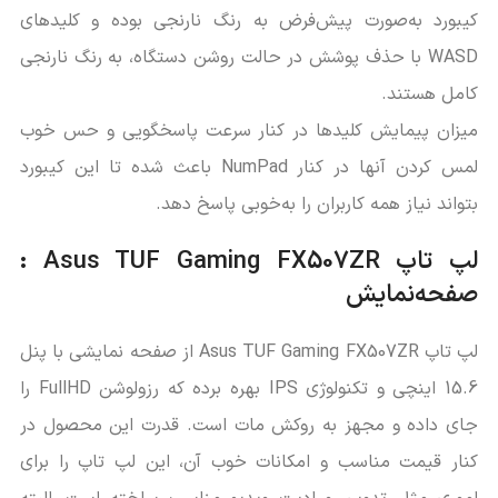
کیبورد به‌صورت پیش‌فرض به رنگ نارنجی بوده و کلیدهای
WASD با حذف پوشش در حالت روشن دستگاه، به رنگ نارنجی
کامل هستند.
میزان پیمایش کلیدها در کنار سرعت پاسخگویی و حس خوب
لمس کردن آنها در کنار NumPad باعث شده تا این کیبورد
بتواند نیاز همه کاربران را به‌خوبی پاسخ دهد.
لپ تاپ Asus TUF Gaming FX507ZR :
صفحه‌نمایش
لپ تاپ Asus TUF Gaming FX507ZR از صفحه نمایشی با پنل
15.6 اینچی و تکنولوژی IPS بهره برده که رزولوشن FullHD را
جای ‌داده و مجهز به روکش مات است. قدرت این محصول در
کنار قیمت مناسب و امکانات خوب آن، این لپ تاپ را برای