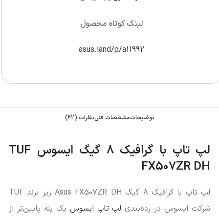
لینک کوتاه محصول
asus.land/p/a11992
توضیحات
مشخصات فنی
نظرات (62)
لپ‌ تاپ با گرافیک 8 گیگ ایسوس TUF
FX507ZR DH
لپ تاپ با گرافیک 8 گیگ Asus FX507ZR DH زیر برند TUF
شرکت ایسوس در رده‌بندی
لپ تاپ ایسوس
یک پله پایین‌تر از