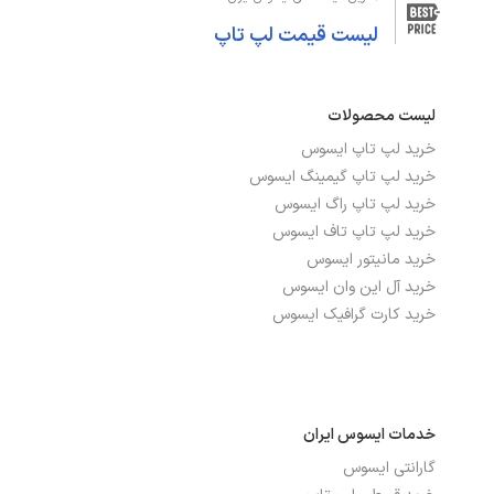
لیست قیمت لپ تاپ
صفحه نمایش لمسی
خیر
صفحه نمایش مات
بله
لیست محصولات
نرخ بروزرسانی
165Hz
خرید لپ تاپ ایسوس
خرید لپ تاپ گیمینگ ایسوس
نوع صفحه نمایش
IPS
خرید لپ تاپ راگ ایسوس
خرید لپ تاپ تاف ایسوس
خرید مانیتور ایسوس
درگاه‌ها، ارتباطات و شبکه
خرید آل این وان ایسوس
خرید کارت گرافیک ایسوس
بلوتوث
دارد
تعداد پورت USB 3.2
2
شبکه بی سیم WI-FI
دارد
خدمات ایسوس ایران
گارانتی ایسوس
پورت HDMI
دارد