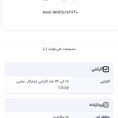
asus.land/p/a8760
مشخصات فنی
نظرات (0)
گارانتی
گارانتی
18 الی 24 ماه گارانتی (سازگار، حامی،
آواژنگ)
پردازنده
حافظه کش
20 مگابایت