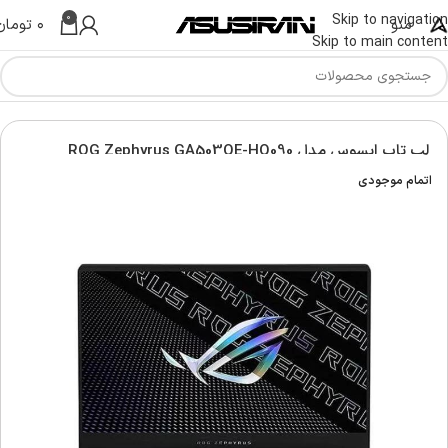
0
Skip to navigation
منو
۰
تومان
Skip to main content
Asus G
لپ تاپ راگ ایسوس | Asus ROG Laptop
لپ تاپ ایسوس مدل ROG Zephyrus GA503QE-HQ090
اتمام موجودی