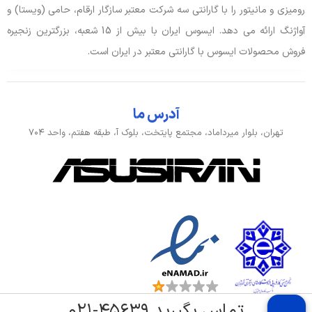
رومیزی و مانیتور را با گارانتی سه شرکت معتبر سازگار ارقام، حامی (ویستا) و
آواژنگ ارائه می دهد. ایسوس ایران با بیش از 15 شعبه، بزرگترین زنجیره
ورودی، کنترل و حسگرها
فروش محصولات ایسوس با گارانتی معتبر در ایران است.
حسگر اثر انگشت
دارد
کیبورد با نور پس زمینه
دارد
آدرس ما
تهران، بلوار میرداماد، مجتمع پایتخت، بلوک آ، طبقه هفتم، واحد ۷۰۴
بدنه، طراحی و اقلام همراه
ابعاد
35.5×24.3×1.99 سانتی متر
رنگ
خاکستری
طبقه‌بندی
کاربری عمومی, مالتی‌مدیا, مخصوص بازی
وزن
1.9 کیلوگرم
تماس بگیرید ۴۵۶۳۹-۰۲۱