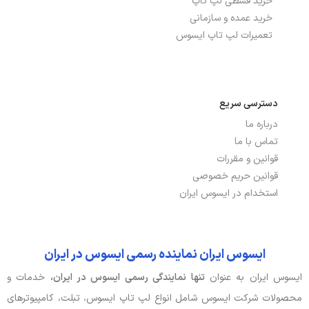
خرید قسطی لپ تاپ
پورت USB TYPE-C
2 عدد, دارد
خرید عمده و سازمانی
تعمیرات لپ تاپ ایسوس
پورت شبکه ETHERNET
دارد
باتری، توان و خنک‌کننده
دسترسی سریع
درباره ما
توضیحات باتری
90Wh
تماس با ما
نوع باتری
4 سلولی
قوانین و مقررات
قوانین حریم خصوصی
استخدام در ایسوس ایران
صدا و دوربین
اسپیکر
دارد
ایسوس ایران نماینده رسمی ایسوس در ایران
جک هدفون/ میکروفون
دارد
ایسوس ایران به عنوان
تنها نمایندگی رسمی ایسوس در ایران،
خدمات و
محصولات شرکت ایسوس شامل انواع لپ تاپ ایسوس، تبلت، کامپیوترهای
وبکم
ندارد