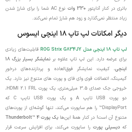
باتری در کنار آداپتور
330
وات
نوع AC شما را برای شارژ شدن
زیاد منتظر نمی‌گذارد و زود هم شارژ تمام نمی‌کند.
دیگر امکانات لپ تاپ 18 اینچی ایسوس
لپ تاپ 18 اینچی مدل ROG Strix G834JY
قابلیت‌های زیادی
برای عرضه دارد. این لپ تاپ علاوه بر
نمایشگر بسیار بزرگ 18
اینچی
، کیفیت نمایشگر فوق‌العاده و پردازنده‌های درخورِ
گیمینگ، اتصالات قوی وای فای و پورت های متنوع نیز دارد. یک
خروجی جک صدای 3.5 میلی‌متری، یک پورت HDMI 2.1 FRL،
دو پورت USB تایپ A و یک پورت USB تایپ C که
DisplayPort™ را هم ساپورت می‌کند، تنها گوشه‌ای از پورت‌های
متنوع آن است! در کنار همۀ این‌ها
یک پورت Thunderbolt™ 4
که
دیسپلی پورت
را ساپورت می‌کند، برای افزایش سرعت قرار