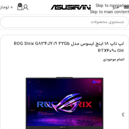
0
Skip to navigation
منو
۰
تومان
Skip to main content
Asus G
لپ تاپ راگ ایسوس | Asus ROG Laptop
لپ تاپ 18 اینچ ایسوس مدل ROG Strix G834JY i9 32Gb
RTX4090 GH
اتمام موجودی