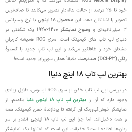
ROG Nebula Display
استفاده می‌کند که با الگوریتم خاص
خود تا 25 درصد از حالتِ هاله‌دارِ تصویر می‌کاهد تا صاف‌ترین
تصویر را نشانتان دهد. این
محصول 18 اینچی
با نرخ ریسپانس
3 میلی‌ثانیه‌ای و
وضوح نمایشگر 1200×1920
یک شگفتی در
دنیای لپ تاپ های گیمینگ است. سری ROG همیشه کاربرانِ
مشتاقِ خود را غافلگیر می‌کند و این لپ تاپِ جدید با
گسترۀ
رنگی (DCI-P3) صددرصد
، دقیقاً همان سورپرایز جدید است!
بهترین لپ تاپ 18 اینچ دنیا!
در بررسی این لپ تاپ خفن از سری ROG ایسوس، دلایل زیادی
وجود دارد که آن را
بهترین لپ تاپ 18 اینچی دنیا
بنامیم. از
نمایشگر خوش‌آب‌ورنگ آن گرفته تا پردازندۀ خفن گیمینگ، همه
و همه دخیل‌اند. اما چرا این
لپ تاپ 18 اینچی
آنقدر بر سر
زبان‌ها افتاده است؟ حقیقت این است که نه‌تنها یک نمایشگر