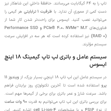
تاپ را به 64 گیگابایت می‌رسانند. حافظۀ داخلیِ این شاهکار نیز
دستِ کمی از مموریِ آن ندارد. با
ظرفیت 1 ترابایتی
هر گیمی را
می‌توانید نصب کنید. ایسوس برای راحت‌تر شدن کارِ شما از
فناوری‌های
PCIe® 4.0، NVMe™ M.2 و Performance SSD
(RAID 0)
نیز استفاده کرده است که هر سه در افزایش سرعت
سیستم مؤثرند.
سیستم عامل و باتری لپ تاپ گیمینگ 18 اینچ
ایسوس
در سیستم عامل این لپ تاپ 18 اینچیِ بسیار بزرگ، از
ویندوز 11
پرو
استفاده شده است تا آخرین تکنولوژیِ روز برایتان فراهم
باشد. سرعت شارژ و عمر باتری برای برخی از گیمرها مهم است.
برای بررسی باتری این لپ تاپ می‌توانیم به قدرت
90 وات ساعت
از نوع
4S1P
و با مشخصات
4-cell Li-ion
اشاره کنیم. این