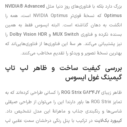
بزرگ دارد بلکه با فناوری‌های روزِ دنیا مثل
NVIDIA® Advanced
Optimus
که نسخۀ قوی‌ترِ NVIDIA Optimus است، همه را
انگشت به دهان گذاشته است. البته ایسوس فقط به همین
بسنده نکرده و فناوری
MUX Switch
و
Dolby Vision HDR
را
نیز پشتیبانی می‌کند. هر سۀ این فناوری‌ها از فناوری‌هایی‌اند که
بهترین نسخۀ تصویر و ویدئو را تقدیمِ مخاطب می‌کنند.
بررسی کیفیت ساخت و ظاهر لپ تاپ
گیمینگ غول ایسوس
ظاهر زیبای
ROG Strix G834JY
را کسانی طراحی کرده‌اند که به
تمایز ROG Strix ها باور دارند! این را می‌توان از طراحی صیقلی
شاسی‌ها و رنگبندی جذاب و ماهرانۀ این مدل تشخیص داد.
کیبورد بک‌لایت
در ترکیب با پنل رنگی درخشان سمتِ عقبیِ لپ