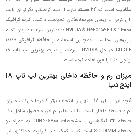
مگابایت
است که
24 هسته
دارد. از دید گرافیکی، نگرانی‌ای بابت
ران کردن بازی‌های موردعلاقۀ‌تان نخواهید داشت.
کارت گرافیک
NVIDIA® GeForce RTX™ 4090
با بهترین سرعت میزبان تمام
بازی‌های شماست. همچنین استفاده از
حافظه گرافیکی 16GB
GDDR6
در دل NVIDIA، سرعت و قدرت
بهترین لپ تاپ 18
اینچی
دنیا را فوق‌العاده کرده است.
میزان رم و حافظه داخلی بهترین لپ تاپ 18
اینچ دنیا
آنچه این زیبایِ 18 اینچی را انتخابِ برتر گیمرها می‌کند، میزان
رم و حافظۀ داخلی است. قابلیت‌های رم این محصول شامل یک
حافظه
32 گیگابایتی
با مشخصات
DDR5-4800
به همراه دو
حافظه SO-DIMM است که با کمک هم، ظرفیت حداکثری لپ