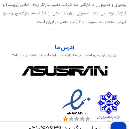
رومیزی و مانیتور را با گارانتی سه شرکت معتبر سازگار ارقام، حامی (ویستا) و
ورودی، کنترل و حسگرها
آواژنگ ارائه می دهد. ایسوس ایران با بیش از 15 شعبه، بزرگترین زنجیره
فروش محصولات ایسوس با گارانتی معتبر در ایران است.
کیبورد با نور پس زمینه
دارد
بدنه، طراحی و اقلام همراه
آدرس ما
ابعاد
35.4×25.9×2.26 سانتی متر
تهران، بلوار میرداماد، مجتمع پایتخت، بلوک آ، طبقه هفتم، واحد ۷۰۴
طبقه‌بندی
کاربری عمومی, مالتی‌مدیا, مخصوص بازی
وزن
2.3 کیلوگرم
تماس بگیرید ۴۵۶۳۹-۰۲۱