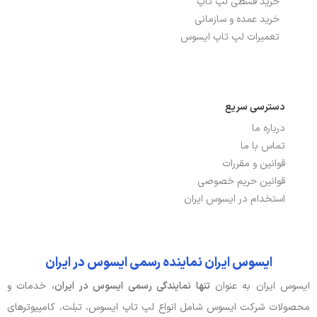
خرید قسطی لپ تاپ
پورت شبکه ETHERNET
دارد
خرید عمده و سازمانی
تعمیرات لپ تاپ ایسوس
باتری، توان و خنک‌کننده
توضیحات باتری
90Wh
دسترسی سریع
درباره ما
نوع باتری
4 سلولی
تماس با ما
قوانین و مقررات
صدا و دوربین
قوانین حریم خصوصی
استخدام در ایسوس ایران
اسپیکر
2 بلندگوی 4 وات, Smart AMP
Technology
جک هدفون/ میکروفون
جک 3.5 میلی متری
ایسوس ایران نماینده رسمی ایسوس در ایران
ایسوس ایران به عنوان
تنها نمایندگی رسمی ایسوس در ایران،
خدمات و
وبکم
ندارد
محصولات شرکت ایسوس شامل انواع لپ تاپ ایسوس، تبلت، کامپیوترهای