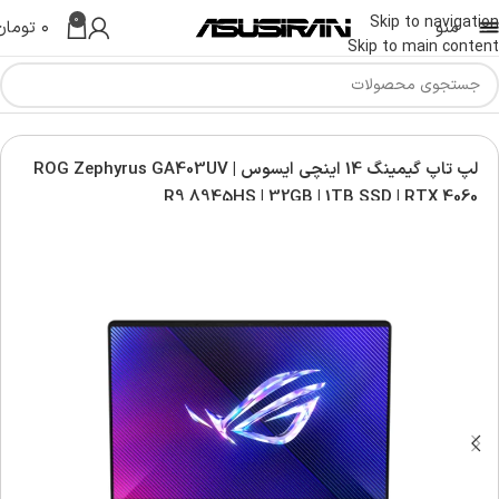
0
Skip to navigation
منو
۰
تومان
Skip to main content
Asus G
لپ تاپ راگ ایسوس | Asus ROG Laptop
لپ تاپ گیمینگ 14 اینچی ایسوس ROG Zephyrus GA403UV |
R9 8945HS | 32GB | 1TB SSD | RTX 4060