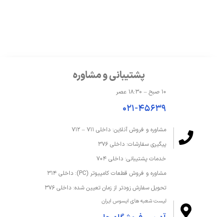
سازنده پردازنده گرافیکی
NVIDIA
مدل پردازنده گرافیکی
NVIDIA GeForce RTX 4060 GDDR6
حافظه و ذخیره‌سازی
پشتیبانی و مشاوره
درایو نوری
ندارد
۱۰ صبح – ۱۸:۳۰ عصر
۰۲۱-۴۵۶۳۹
ظرفیت حافظه داخلی
1 ترابایت
مشاوره و فروش آنلاین: داخلی ۷۱۱ – ۷۱۲
ظرفیت حافظه رم
32 گیگابایت
پیگیری سفارشات: داخلی ۳۷۶
نوع SSD
M.2 NVMe PCIe 4.0 SSD
خدمات پشتیبانی: داخلی ۷۰۴
مشاوره و فروش قطعات کامپیوتر (PC): داخلی ۳۱۴
نوع حافظه داخلی
SSD
تحویل سفارش زودتر از زمان تعیین شده: داخلی ۳۷۶
لیست شعبه های ایسوس ایران
نوع حافظه رم
LPDDR5X