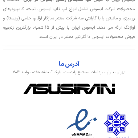
توضیحات باتری
73Wh
محصولات شرکت ایسوس شامل انواع لپ تاپ ایسوس، تبلت، کامپیوترهای
رومیزی و مانیتور را با گارانتی سه شرکت معتبر سازگار ارقام، حامی (ویستا) و
صدا و دوربین
آواژنگ ارائه می دهد. ایسوس ایران با بیش از 15 شعبه، بزرگترین زنجیره
فروش محصولات ایسوس با گارانتی معتبر در ایران است.
جک هدفون/ میکروفون
جک 3.5 میلی متری
وبکم
1080p, FHD
آدرس ما
ورودی، کنترل و حسگرها
تهران، بلوار میرداماد، مجتمع پایتخت، بلوک آ، طبقه هفتم، واحد ۷۰۴
توضیحات تکمیلی کیبورد
کیبورد زبان انگلیسی
حسگر اثر انگشت
ندارد
حسگرها
تشخیص چهره
مشخصات تاچ پد
NumberPad ندارد