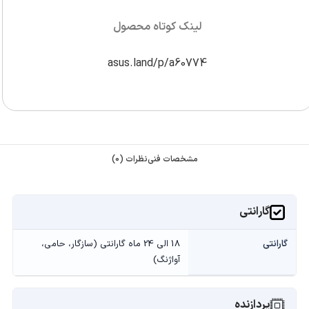
لینک کوتاه محصول
asus.land/p/a60774
مشخصات فنی
نظرات (0)
گارانتی
گارانتی
18 الی 24 ماه گارانتی (سازگار، حامی،
آواژنگ)
پردازنده