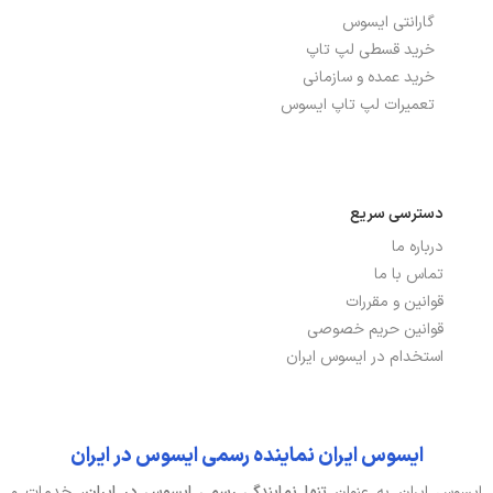
گارانتی ایسوس
بلوتوث
دارد
خرید قسطی لپ تاپ
تعداد پورت USB 3.2
2
خرید عمده و سازمانی
تعمیرات لپ تاپ ایسوس
تعداد پورت USB 4.0
1 عدد
شبکه بی سیم WI-FI
دارد
دسترسی سریع
پورت HDMI
دارد
درباره ما
تماس با ما
پورت USB TYPE-C
دارد
قوانین و مقررات
پورت شبکه ETHERNET
ندارد
قوانین حریم خصوصی
استخدام در ایسوس ایران
باتری، توان و خنک‌کننده
ایسوس ایران نماینده رسمی ایسوس در ایران
آداپتور باتری
180W, 20V, 9A
ایسوس ایران به عنوان
تنها نمایندگی رسمی ایسوس در ایران،
خدمات و