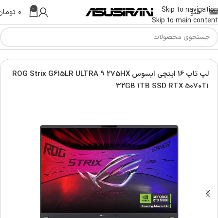
0
Skip to navigation
منو
۰
تومان
Skip to main content
Asus G
لپ تاپ راگ ایسوس | Asus ROG Laptop
لپ تاپ 16 اینچی ایسوس ROG Strix G615LR ULTRA 9 275HX
32GB 1TB SSD RTX 5070Ti