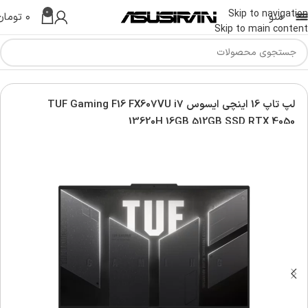
0
Skip to navigation
منو
۰
تومان
Skip to main content
Asus G
لپ تاپ تاف ایسوس | Asus TUF Laptop
لپ تاپ 16 اینچی ایسوس TUF Gaming F16 FX607VU i7
13620H 16GB 512GB SSD RTX 4050