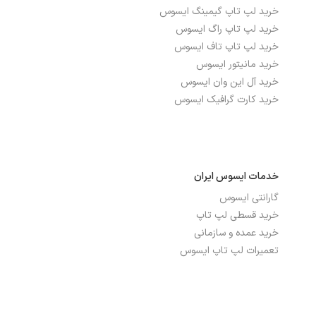
خرید لپ تاپ گیمینگ ایسوس
نوع صفحه نمایش
IPS
خرید لپ تاپ راگ ایسوس
خرید لپ تاپ تاف ایسوس
خرید مانیتور ایسوس
درگاه‌ها، ارتباطات و شبکه
خرید آل این وان ایسوس
خرید کارت گرافیک ایسوس
بلوتوث
دارد
تعداد پورت USB 3.2
1
شبکه بی سیم WI-FI
دارد
خدمات ایسوس ایران
گارانتی ایسوس
پورت HDMI
دارد
خرید قسطی لپ تاپ
پورت THUNDERBOLT
تاندربولت 4
خرید عمده و سازمانی
تعمیرات لپ تاپ ایسوس
پورت USB TYPE-C
دارد
پورت شبکه ETHERNET
دارد