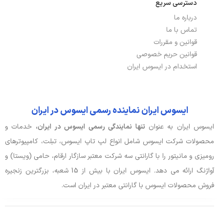
دسترسی سریع
درباره ما
باتری، توان و خنک‌کننده
تماس با ما
توضیحات باتری
56Wh
قوانین و مقررات
قوانین حریم خصوصی
نوع باتری
4 سلولی
استخدام در ایسوس ایران
صدا و دوربین
ایسوس ایران نماینده رسمی ایسوس در ایران
اسپیکر
دارد
ایسوس ایران به عنوان
تنها نمایندگی رسمی ایسوس در ایران،
خدمات و
محصولات شرکت ایسوس شامل انواع لپ تاپ ایسوس، تبلت، کامپیوترهای
جک هدفون/ میکروفون
جک 3.5 میلی متری
رومیزی و مانیتور را با گارانتی سه شرکت معتبر سازگار ارقام، حامی (ویستا) و
وبکم
دارد
آواژنگ ارائه می دهد. ایسوس ایران با بیش از 15 شعبه، بزرگترین زنجیره
فروش محصولات ایسوس با گارانتی معتبر در ایران است.
ورودی، کنترل و حسگرها