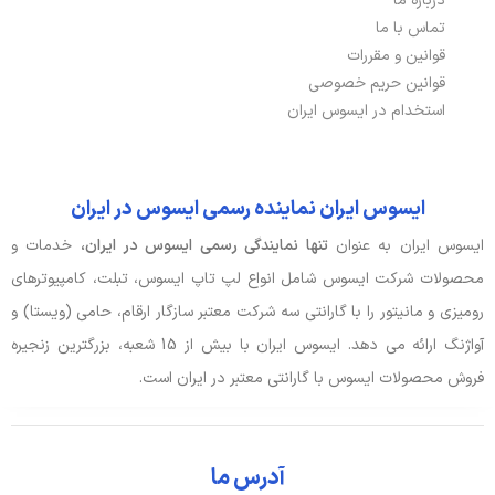
درباره ما
تماس با ما
نسخه بلوتوث
5.4
قوانین و مقررات
پورت HDMI
دارد
قوانین حریم خصوصی
استخدام در ایسوس ایران
پورت USB TYPE-C
2 عدد
پورت شبکه ETHERNET
دارد
ایسوس ایران نماینده رسمی ایسوس در ایران
ایسوس ایران به عنوان
تنها نمایندگی رسمی ایسوس در ایران،
خدمات و
باتری، توان و خنک‌کننده
محصولات شرکت ایسوس شامل انواع لپ تاپ ایسوس، تبلت، کامپیوترهای
آداپتور باتری
20V, 3.25A, 65W
رومیزی و مانیتور را با گارانتی سه شرکت معتبر سازگار ارقام، حامی (ویستا) و
آواژنگ ارائه می دهد. ایسوس ایران با بیش از 15 شعبه، بزرگترین زنجیره
توضیحات باتری
50Wh
فروش محصولات ایسوس با گارانتی معتبر در ایران است.
نوع باتری
3 سلولی
آدرس ما
صدا و دوربین