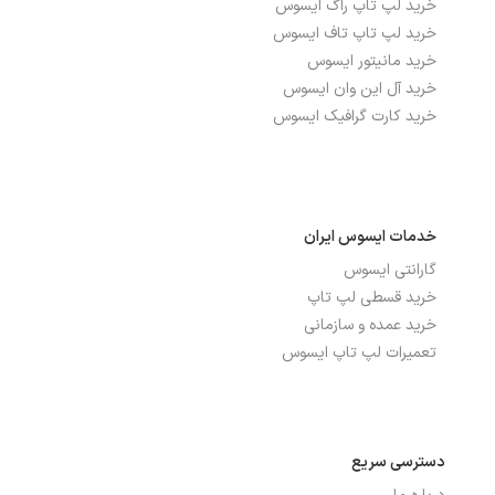
خرید لپ تاپ راگ ایسوس
صفحه نمایش مات
بله
خرید لپ تاپ تاف ایسوس
خرید مانیتور ایسوس
نرخ بروزرسانی
60Hz
خرید آل این وان ایسوس
خرید کارت گرافیک ایسوس
نمایشگر اضافی
ندارد
نوع صفحه نمایش
IPS
خدمات ایسوس ایران
درگاه‌ها، ارتباطات و شبکه
گارانتی ایسوس
خرید قسطی لپ تاپ
بلوتوث
دارد
خرید عمده و سازمانی
تعداد پورت USB 3.2
2
تعمیرات لپ تاپ ایسوس
توضیحات شبکه بی سیم
Wi-Fi 6(802.11ax) (Dual band) 2*2
WI-FI
دسترسی سریع
شبکه بی سیم WI-FI
دارد