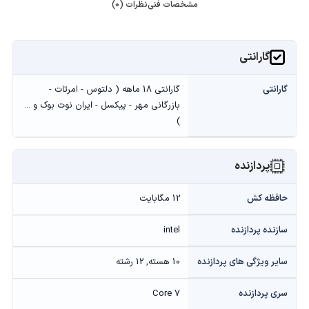
مشخصات فنی
نظرات (0)
گارانتی
گارانتی
گارانتی 18 ماهه ( دلتوس - امرتات -
بازرگانی مهر - پیکسل - ایران نوت بوک و ...
)
پردازنده
حافظه کش
12 مگابایت
سازنده پردازنده
intel
سایر ویژگی های پردازنده
10 هسته, 12 رشته
سری پردازنده
Core 7