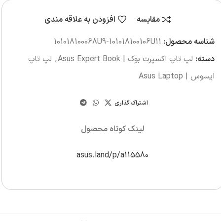
مقایسه
افزودن به علاقه مندی
شناسه محصول:
101018100068U9-101018100106U11
دسته:
لپ تاپ اکسپرت بوک | Asus Expert Book
,
لپ تاپ
ایسوس | Asus Laptop
اشتراک گذاری
لینک کوتاه محصول
asus.land/p/a115580